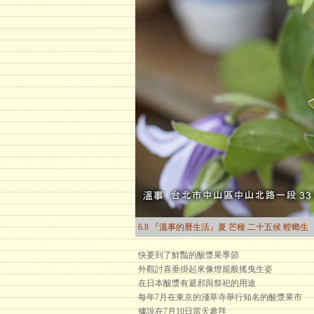
6.8 『溫事的曆生活』夏 芒種 二十五候 螳螂生
快要到了鮮豔的酸漿果季節
外觀討喜垂掛起來像燈籠般搖曳生姿
在日本酸漿有避邪與祭祀的用途
每年7月在東京的淺草寺舉行知名的酸漿果市
據說在7月10日當天參拜