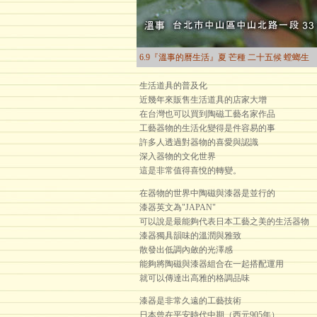
6.9『溫事的曆生活』夏 芒種 二十五候 螳螂生
生活道具的普及化
近幾年來販售生活道具的店家大增
在台灣也可以買到陶磁工藝名家作品
工藝器物的生活化變得是件容易的事
許多人透過對器物的喜愛與認識
深入器物的文化世界
這是非常值得喜悅的轉變。
在器物的世界中陶磁與漆器是並行的
漆器英文為"JAPAN"
可以說是最能夠代表日本工藝之美的生活器物
漆器獨具韻味的溫潤與雅致
散發出低調內斂的光澤感
能夠將陶磁與漆器組合在一起搭配運用
就可以傳達出高雅的格調品味
漆器是非常久遠的工藝技術
日本曾在平安時代中期（西元905年）