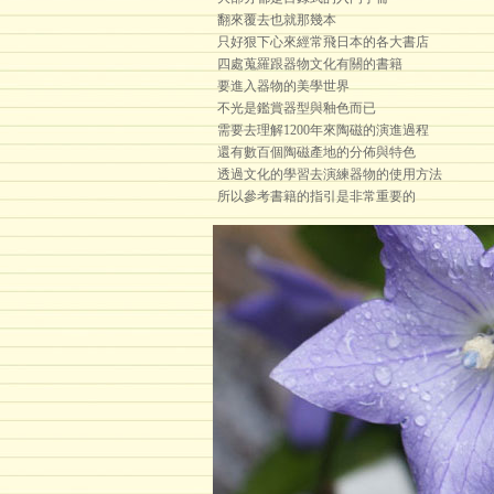
翻來覆去也就那幾本
只好狠下心來經常飛日本的各大書店
四處蒐羅跟器物文化有關的書籍
要進入器物的美學世界
不光是鑑賞器型與釉色而已
需要去理解1200年來陶磁的演進過程
還有數百個陶磁產地的分佈與特色
透過文化的學習去演練器物的使用方法
所以參考書籍的指引是非常重要的