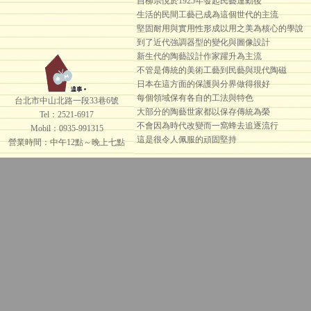
自柳宗悅於1925年發起民藝運動後
生活的民間工藝已成為這個世代的主流
堅固耐用與實用性形成以用之美為核心的學說
到了近代強調器型的變化與圖像設計
新生代的陶藝設計作家躍升為主流
不管是傳統的美術工藝到民藝與現代陶磁
日本在這方面的保護與分界做得很好
每個領域保有各自的工法與特色
台北市中山北路一段33巷6號
大部分的陶藝世家都以保存傳統為榮
Tel：2521-6917
不會因為時代改變而一窩蜂去追逐流行
Mobil：0935-991315
這是很令人佩服的頑固堅持
營業時間：中午12點～晚上七點