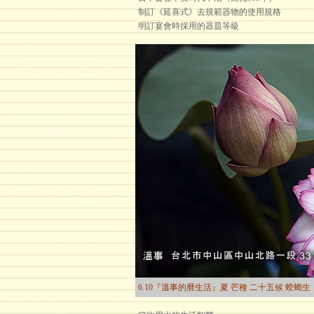
制訂《延喜式》去規範器物的使用規格
明訂宴會時採用的器皿等級
6.10『溫事的曆生活』夏 芒種 二十五候 螳螂生