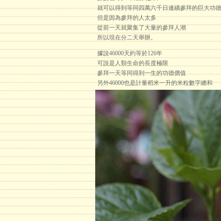
就可以得到等同四萬六千日連續參拜的巨大功
但是因為參拜的人太多
從前一天就聚集了大量的參拜人潮
所以現在分二天舉辦。
據說46000天約等於126年
可說是人類生命的長度極限
參拜一天等同得到一生的功德價值
另外46000也是計量稻米一升的米粒數字總和