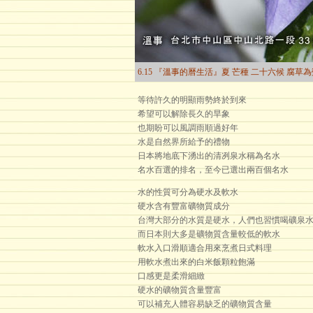
6.15 『溫事的曆生活』夏 芒種 二十六候 腐草
等待許久的明顯雨勢終於到來
希望可以解除長久的旱象
也期盼可以風調雨順過好年
水是自然界所給予的禮物
日本將地底下湧出的清冽泉水稱為名水
名水百選的排名，至今已選出兩百個名水
水的性質可分為硬水及軟水
硬水含有豐富礦物質成分
台灣大部分的水質是硬水，人們也習慣喝礦泉
而日本則大多是礦物質含量較低的軟水
軟水入口滑順適合用來烹煮日式料理
用軟水煮出來的白米飯顆粒飽滿
口感更是柔滑細緻
硬水的礦物質含量豐富
可以補充人體容易缺乏的礦物質含量