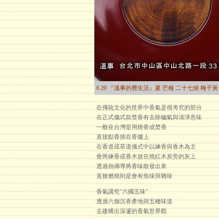
6.20 『溫事的曆生活』夏 芒種 二十七候 梅子黃
在傳統文化的世界中香氣是很考究的部分
在正式儀式前焚香有去除穢氣與清淨意味
一般在台灣是用燒香或焚香
直接點香插在香爐上
在香道或茶道儀式中以練香與香木為主
會將練香或香木放在燒紅木炭旁的灰上
透過熱傳導將香味散發出來
直接燃燒則是會有焦味與雜味
香氣講究"六國五味"
透過六個沉香產地與五種味道
去建構出深邃的香氣世界觀