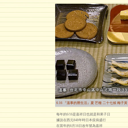
6.16 『溫事的曆生活』夏 芒種 二十七候 梅子黃
每年的6/16是嘉祥日也就是和果子日
據說在西元848年時日本疫病盛行
在當年的6月16日改年號為嘉祥