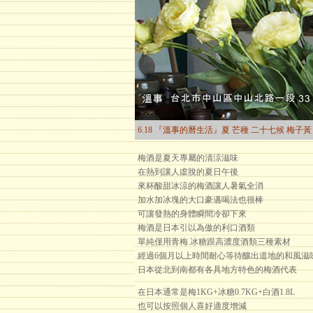
6.18 『溫事的曆生活』夏 芒種 二十七候 梅子黃
梅酒是夏天專屬的清涼滋味
在熱到讓人虛脫的夏日午後
來杯酸甜冰涼的梅酒讓人暑氣全消
加水加冰塊的大口豪邁喝法也很棒
可讓發熱的身體瞬間冷卻下來
梅酒是日本引以為傲的利口酒類
單純僅用青梅.冰糖跟高濃度酒類三種素材
經過6個月以上時間耐心等待釀出道地的和風滋
日本從北到南都有各具地方特色的梅酒代表
在日本通常是梅1KG+冰糖0.7KG+白酒1.8L
也可以按照個人喜好適度增減