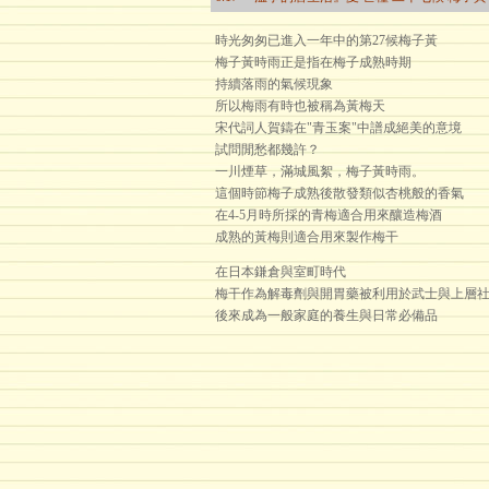
時光匆匆已進入一年中的第27候梅子黃
梅子黃時雨正是指在梅子成熟時期
持續落雨的氣候現象
所以梅雨有時也被稱為黃梅天
宋代詞人賀鑄在"青玉案"中譜成絕美的意境
試問閒愁都幾許？
一川煙草，滿城風絮，梅子黃時雨。
這個時節梅子成熟後散發類似杏桃般的香氣
在4-5月時所採的青梅適合用來釀造梅酒
成熟的黃梅則適合用來製作梅干
在日本鎌倉與室町時代
梅干作為解毒劑與開胃藥被利用於武士與上層
後來成為一般家庭的養生與日常必備品