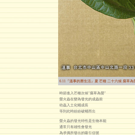
6.11『溫事的曆生活』夏 芒種 二十六候 腐草為
時節進入芒種次候"腐草為螢"
螢火蟲在變為發光的成蟲前
幼蟲入土化蛹成長
等到此時紛紛破蛹而出
螢火蟲的發光特性是生物本能
通常只有雄性會發光
為求偶所發出的吸引信號