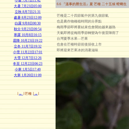
小暑 7月7日11:42
6.6 『溫事的曆生活』夏 芒種 二十五候 螳螂生
大暑 7月23日05:00
立秋 8月7日21:31
芒種是二十四節氣中的第九個節氣
處暑 8月23日12:09
也是農作物種植時間的分界點
白露 9月8日00:30
梅雨季節即將要結束也會開始越來越熱
秋分 9月23日09:54
天氣即將從梅雨季節轉變為午後雷陣雨了
寒露 10月8日16:15
台灣夏季水果—芒果
霜降 10月23日19:22
也會在芒種時節前後採收上市
立冬 11月7日19:32
即將迎來芒果冰的消暑滋味
小雪 11月22日17:01
大雪 12月7日12:26
冬至 12月22日06:23
小寒 1月5日17:49
大寒 1月20日11:09
∣
←
∣ 芒種 ∣
→
∣