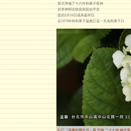
當天準備了十六件和果子祭神
祈求神明去除疫病庇佑平安
從此6月16日成為嘉祥日
在1979年時和果子協會訂這一天為和果子日
6.17 『溫事的曆生活』夏 芒種 二十七候 梅子黃