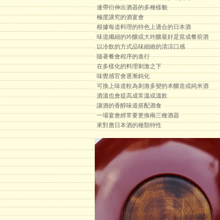
連帶衍伸出酒器的多種樣貌
極度講究的酒宴會
根據每道料理的特色上適合的日本酒
味道纖細的吟釀或大吟釀最好是當成餐前酒
以冷飲的方式品味細緻的清涼口感
隨著餐會程序的進行
在多樣化的料理刺激之下
味覺感官會逐漸鈍化
可換上味道較為刺激多變的本釀造或純米酒
酒溫也會提高成常溫或溫飲
讓酒的香醇味道搭配酒食
一場宴會經常要更換兩三種酒器
來對應日本酒的種類特性