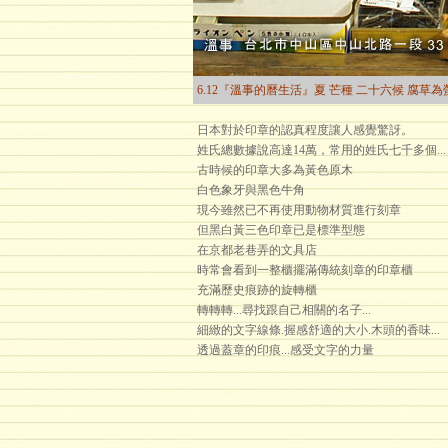
6.12『溫事的曆生活』夏 芒種 二十六候 腐草為
日本對於印章的認真程度讓人感覺驚訝。
姓氏總數據說高達14萬，常用的姓氏七千多個...
古時候的印章大多為黃色原木
白色象牙與黑色牛角
現今雖然已不再使用動物材質進行刻章
但黑白黃三色印章已是標準型態
在京都老巷弄的文具店
時常會看到一整櫃擺滿傳統刻章的印章櫃
充滿歷史痕跡的旋轉櫃
轉轉轉...尋找跟自己相關的名子...
細緻的文字線條.握感舒適的大小.木頭的香味...
透過蓋章的印痕...感受文字的力量