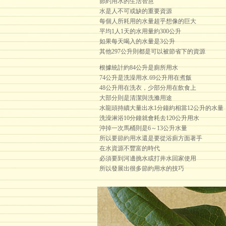
節約用水的生活智慧
水是人不可或缺的重要資源
每個人所耗用的水量超乎想像的巨大
平均1人1天的水用量約300公升
如果每天喝入的水量是3公升
其他297公升則都是可以被節省下的資源
根據統計約84公升是廁所用水
74公升是洗澡用水.69公升用在煮飯
48公升用在洗衣，少部分用在飲食上
大部分則是清潔與洗滌用途
水龍頭持續大量出水1分鐘約相當12公升的水量
洗澡淋浴10分鐘就會耗去120公升用水
沖掉一次馬桶則是6～13公升水量
所以要節約用水還是要從浴廁方面著手
在水資源不豐富的時代
必須要到河邊挑水或打井水回家使用
所以發展出很多節約用水的技巧