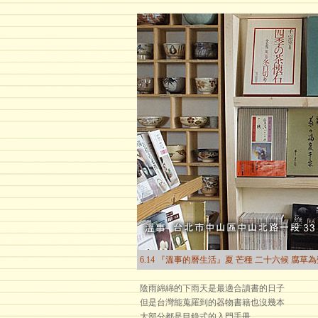
6.14 『溫事的曆生活』夏 芒種 二十六候 腐草
陰雨綿綿的下雨天是最適合讀書的日子
但是台灣能蒐羅到的器物書籍也沒幾本
大部分都是目錄式的入門手冊