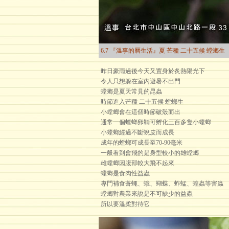
6.7 『溫事的曆生活』夏 芒種 二十五候 螳螂生
昨日豪雨過後今天又置身於炙熱陽光下
令人只想躲在室內避暑不出門
螳螂是夏天常見的昆蟲
時節進入芒種 二十五候 螳螂生
小螳螂會在這個時節破殼而出
通常一個螳螂卵鞘可孵化三百多隻小螳螂
小螳螂經過不斷蛻皮而成長
成年的螳螂可成長至70-90毫米
一般看到會飛的是身型較小的雄螳螂
雌螳螂因腹部較大飛不起來
螳螂是食肉性益蟲
專門補食蒼蠅、蛾、蝴蝶、蚱蜢、蝗蟲等害蟲
螳螂對農業來說是不可缺少的益蟲
所以要溫柔對待它