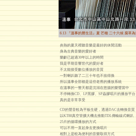
6.13 『溫事的曆生活』夏 芒種 二十六候 腐草
炎熱的夏天裡聽音樂是最好的休閒活動
身為古典音樂的愛好者
樂齡已超過30年以上的時間
我是早期音響世代的愛好者
不太能接受數位播放的音質
一對喇叭聽了二三十年也不捨得換
所以溫事全部都是這些老舊的播放系統
在溫事的一整天都是沈溺在悠揚的樂聲當中
不停轉換CD、LP黑膠、SP蟲膠唱片的播放平台
真的是非常享受
CD的聲音較為平板生硬，透過DAC去轉換音質
以KT88真空管擴大機去推動TDL傳輸線式喇叭
25片的循環播放的方式
可以不用一直起身去更換唱片
相對上是較為便利的音樂取得方式