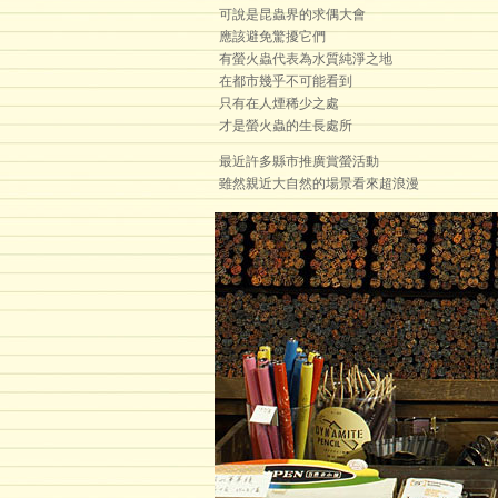
可說是昆蟲界的求偶大會
應該避免驚擾它們
有螢火蟲代表為水質純淨之地
在都市幾乎不可能看到
只有在人煙稀少之處
才是螢火蟲的生長處所
最近許多縣市推廣賞螢活動
雖然親近大自然的場景看來超浪漫