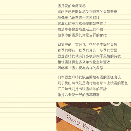
雪月花的季節美感
這兩天已經開始感受到嚴寒的天氣襲來
騎機車也會準備手套來保護
暖爐及防寒大衣都要開始準備了
雖然寒害會造成生活上的不便
但寒冷的雪景其實是吉祥的象徵
日文中的「雪月花」指的是季節的美感
春季的櫻花、秋季的月亮、冬季的雪景
從遠古時代就有許多歌詠四季風情的詩歌
相信雪降得愈多來年作物愈加豐收
因此將「雪」視為吉祥的象徵
日本從室町時代以後開始有雪的圖樣出現
到了桃山時代則是流行繪有草木上積雪的景色
江戶時代則是出現雪結晶的設計
像是六瓣花一般的雪花形狀