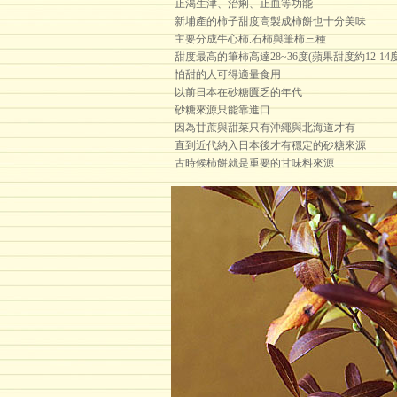
止渴生津、治痢、止血等功能
新埔產的柿子甜度高製成柿餅也十分美味
主要分成牛心柿.石柿與筆柿三種
甜度最高的筆柿高達28~36度(蘋果甜度約12-14度
怕甜的人可得適量食用
以前日本在砂糖匱乏的年代
砂糖來源只能靠進口
因為甘蔗與甜菜只有沖繩與北海道才有
直到近代納入日本後才有穩定的砂糖來源
古時候柿餅就是重要的甘味料來源