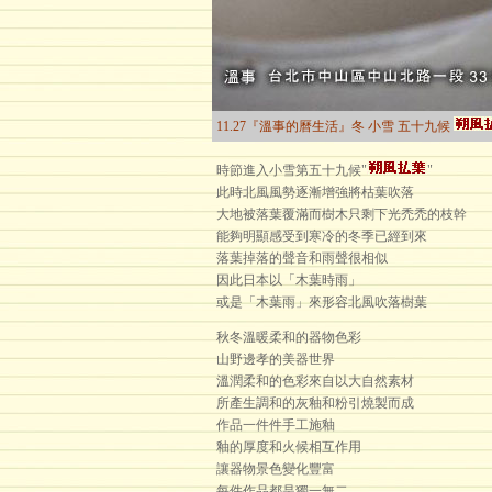
11.27『溫事的曆生活』冬 小雪 五十九候
時節進入小雪第五十九候"
"
此時北風風勢逐漸增強將枯葉吹落
大地被落葉覆滿而樹木只剩下光禿禿的枝幹
能夠明顯感受到寒冷的冬季已經到來
落葉掉落的聲音和雨聲很相似
因此日本以「木葉時雨」
或是「木葉雨」來形容北風吹落樹葉
秋冬溫暖柔和的器物色彩
山野邊孝的美器世界
溫潤柔和的色彩來自以大自然素材
所產生調和的灰釉和粉引燒製而成
作品一件件手工施釉
釉的厚度和火候相互作用
讓器物景色變化豐富
每件作品都是獨一無二