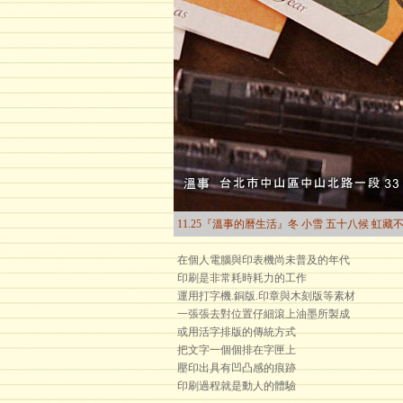
11.25『溫事的曆生活』冬 小雪 五十八候 虹藏
在個人電腦與印表機尚未普及的年代
印刷是非常耗時耗力的工作
運用打字機.銅版.印章與木刻版等素材
一張張去對位置仔細滾上油墨所製成
或用活字排版的傳統方式
把文字一個個排在字匣上
壓印出具有凹凸感的痕跡
印刷過程就是動人的體驗