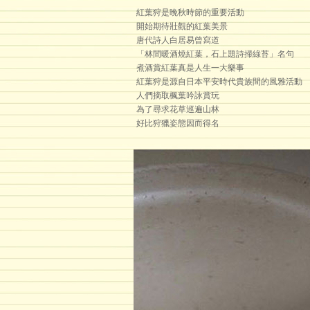
紅葉狩是晚秋時節的重要活動
開始期待壯觀的紅葉美景
唐代詩人白居易曾寫道
「林間暖酒燒紅葉，石上題詩掃綠苔」名句
煮酒賞紅葉真是人生一大樂事
紅葉狩是源自日本平安時代貴族間的風雅活動
人們摘取楓葉吟詠賞玩
為了尋求花草巡遍山林
好比狩獵姿態因而得名