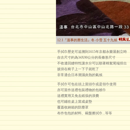
12.1『溫事的曆生活』冬 小雪 五十九候
手拭巾歷史可追溯到1615年京都永樂屋創立時
自古尺寸約為34X90公分的長條形尺寸
不收邊回縫特性讓水分可以順著棉絮尾端排出
披掛在椅子上一下子就乾了
非常適合日本潮濕炎熱的氣候.
手拭巾可包在頭上當頭巾或是領巾使用
亦可當作送禮包裝禮物的包袱巾
送禮實用又免去紙張的浪費
也可鋪在桌上當成桌墊
覆蓋收納箱的防塵罩
布作包包的材料、碗盤擦拭巾...等等