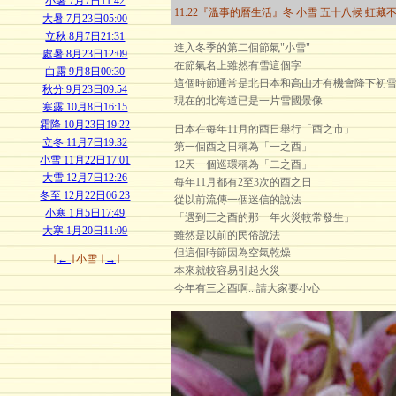
小暑 7月7日11:42
11.22『溫事的曆生活』冬 小雪 五十八候 虹藏
大暑 7月23日05:00
立秋 8月7日21:31
進入冬季的第二個節氣"小雪"
處暑 8月23日12:09
在節氣名上雖然有雪這個字
白露 9月8日00:30
這個時節通常是北日本和高山才有機會降下初
秋分 9月23日09:54
現在的北海道已是一片雪國景像
寒露 10月8日16:15
霜降 10月23日19:22
日本在每年11月的酉日舉行「酉之市」
立冬 11月7日19:32
第一個酉之日稱為「一之酉」
小雪 11月22日17:01
12天一個巡環稱為「二之酉」
大雪 12月7日12:26
每年11月都有2至3次的酉之日
冬至 12月22日06:23
從以前流傳一個迷信的說法
小寒 1月5日17:49
「遇到三之酉的那一年火災較常發生」
大寒 1月20日11:09
雖然是以前的民俗說法
但這個時節因為空氣乾燥
∣
←
∣
小雪
∣
→
∣
本來就較容易引起火災
今年有三之酉啊...請大家要小心