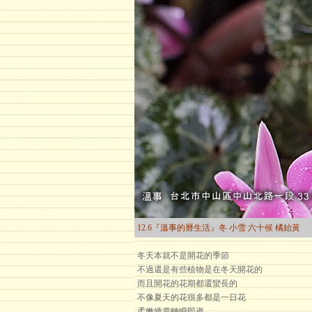
12.6『溫事的曆生活』冬 小雪 六十候 橘始黃
冬天本就不是開花的季節
不過還是有些植物是在冬天開花的
而且開花的花期都還蠻長的
不像夏天的花很多都是一日花
柔嫩嬌貴轉瞬即逝