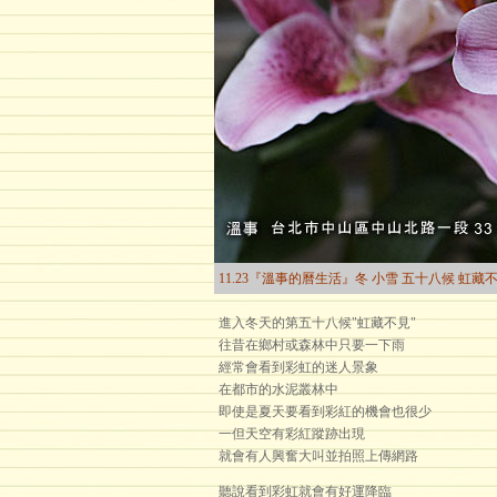
11.23『溫事的曆生活』冬 小雪 五十八候 虹藏
進入冬天的第五十八候"虹藏不見"
往昔在鄉村或森林中只要一下雨
經常會看到彩虹的迷人景象
在都市的水泥叢林中
即使是夏天要看到彩紅的機會也很少
一但天空有彩紅蹤跡出現
就會有人興奮大叫並拍照上傳網路
聽說看到彩虹就會有好運降臨