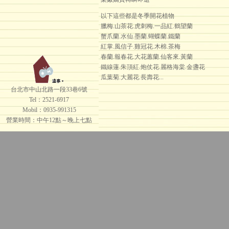
以下這些都是冬季開花植物
臘梅.山茶花.虎刺梅.一品紅.鶴望蘭
蟹爪蘭.水仙.墨蘭.蝴蝶蘭.鐵蘭
紅掌.風信子.雞冠花.木棉.茶梅
春蘭.報春花.大花蕙蘭.仙客來.黃蘭
鐵線蓮.朱頂紅.炮仗花.麗格海棠.金盞花
瓜葉菊.大麗花.長壽花...
台北市中山北路一段33巷6號
Tel：2521-6917
Mobil：0935-991315
營業時間：中午12點～晚上七點