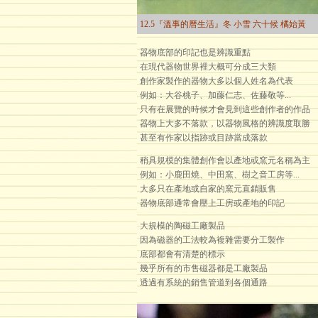
12.5『溫事的曆生活』冬 小雪 六十候 橘始黃
器物底部的印記也是辨識重點
在現代器物世界裡大概可分成三大類
創作家製作的器物大多以個人姓名為代表
例如：大谷桃子、加藤仁志、佐藤敬等...
只有在展覽的時候才會見到這些創作者的作品
器物上大多不落款，以器物風格的辨識度取勝
甚至有作家以指跡或目跡當成落款
稍具規模的集體創作會以產地或窯元名稱為主
例如：小鹿田燒、中田窯、樹之音工房等...
大多只在產地或自家的窯元直銷販售
器物底部通常會壓上工房或產地的印記
大規模的陶磁工廠製品
因為磁器的工法較為複雜需要分工製作
底部都會有清楚的標示
幾乎所有的市售磁器都是工廠製品
透過有系統的銷售管道到各個通路