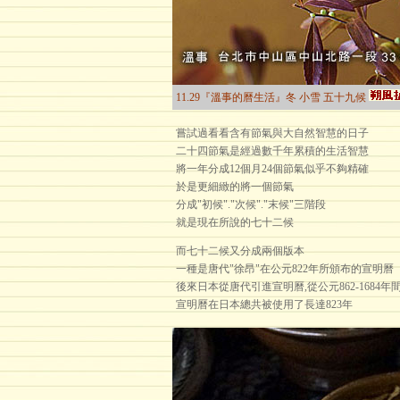
11.29『溫事的曆生活』冬 小雪 五十九候
嘗試過看看含有節氣與大自然智慧的日子
二十四節氣是經過數千年累積的生活智慧
將一年分成12個月24個節氣似乎不夠精確
於是更細緻的將一個節氣
分成"初候"."次候"."末候"三階段
就是現在所說的七十二候
而七十二候又分成兩個版本
一種是唐代"徐昂"在公元822年所頒布的宣明曆
後來日本從唐代引進宣明曆,從公元862-1684年
宣明曆在日本總共被使用了長達823年