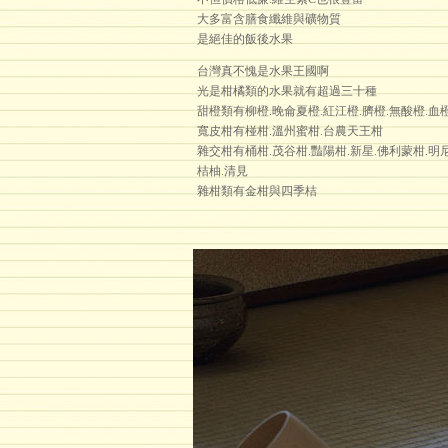
大多富含膳食纖維與礦物質
是絕佳的飯後水果
台灣真不愧是水果王國啊
光是柑橘類的水果就有超過三十種
甜橙類有柳橙.晚侖夏橙.紅江橙.臍橙.無酸橙.血
寬皮柑有椪柑.溫州蜜柑.台農天王柑
雜交柑有桶柑.茂谷柑.豔陽柑.新星.佛利蒙柑.明
桔柚.清見
雜柑類有金柑與四季桔