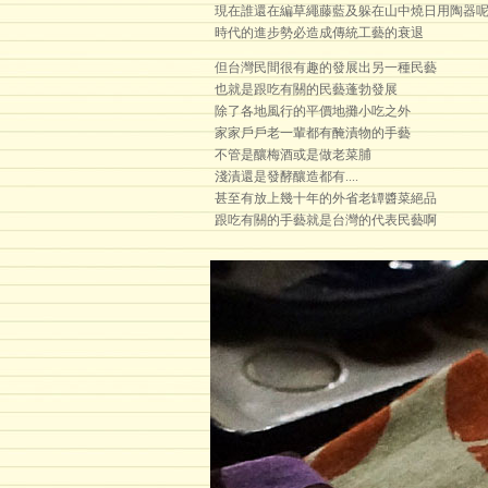
現在誰還在編草繩藤藍及躲在山中燒日用陶器呢
時代的進步勢必造成傳統工藝的衰退
但台灣民間很有趣的發展出另一種民藝
也就是跟吃有關的民藝蓬勃發展
除了各地風行的平價地攤小吃之外
家家戶戶老一輩都有醃漬物的手藝
不管是釀梅酒或是做老菜脯
淺漬還是發酵釀造都有....
甚至有放上幾十年的外省老罈醬菜絕品
跟吃有關的手藝就是台灣的代表民藝啊