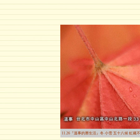
11.26『溫事的曆生活』冬 小雪 五十八候 虹藏