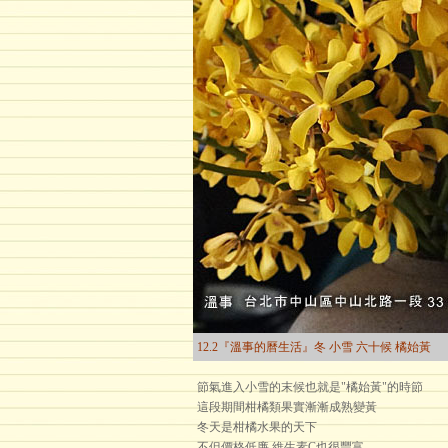
12.2『溫事的曆生活』冬 小雪 六十候 橘始黃
節氣進入小雪的末候也就是"橘始黃"的時節
這段期間柑橘類果實漸漸成熟變黃
冬天是柑橘水果的天下
不但價格低廉.維生素C也很豐富