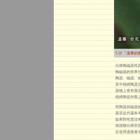
5.10 『溫事
分辨陶磁器性
陶磁器的世界
陶器、磁器、
其中燒締陶是
器物上會有落
燒締陶從外觀
而陶器與磁器
甚至近代還有
如果對性質沒
就很難分辨所
在使用過後會