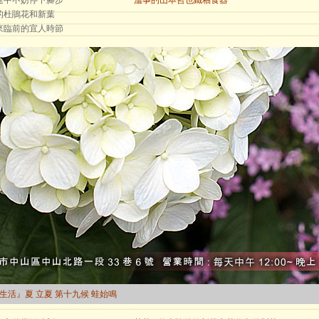
途中不妨停下腳步
溫事的山本哲也鐵釉食器
的杜鵑花和新葉
來臨前的宜人時節
曆生活』夏 立夏 第十九候 蛙始鳴