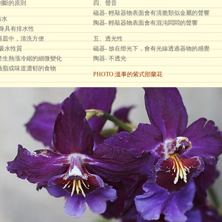
判斷的原則
四、聲音
磁器- 輕敲器物表面會有清脆類似金屬的聲響
防水
陶器- 輕敲器物表面會有混沌悶悶的聲響
本身具有排水性
器皿中，清洗方便
五、透光性
吸水性質
磁器- 放在燈光下，會有光線透過器物的感覺
產生熱漲冷縮的細微變化
陶器- 不透光
油脂或味道濃郁的食物
PHOTO:溫事的紫式部蘭花