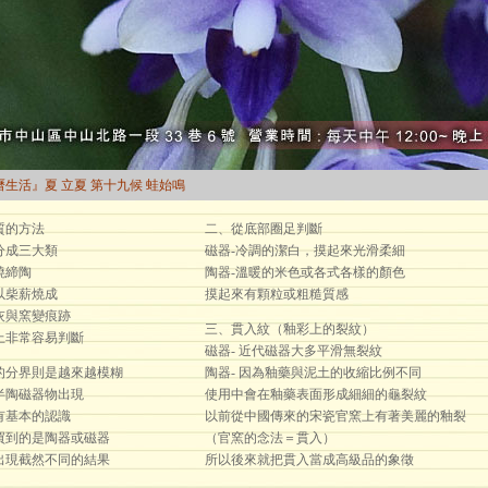
的曆生活』夏 立夏 第十九候 蛙始鳴
質的方法
二、從底部圈足判斷
分成三大類
磁器-冷調的潔白，摸起來光滑柔細
燒締陶
陶器-溫暖的米色或各式各樣的顏色
以柴薪燒成
摸起來有顆粒或粗糙質感
灰與窯變痕跡
三、貫入紋（釉彩上的裂紋）
上非常容易判斷
磁器- 近代磁器大多平滑無裂紋
的分界則是越來越模糊
陶器- 因為釉藥與泥土的收縮比例不同
半陶磁器物出現
使用中會在釉藥表面形成細細的龜裂紋
有基本的認識
以前從中國傳來的宋瓷官窯上有著美麗的釉裂
買到的是陶器或磁器
（官窯的念法＝貫入）
出現截然不同的結果
所以後來就把貫入當成高級品的象徵