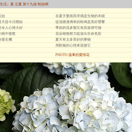
曆生活』夏 立夏 第十九候 蛙始鳴
起始
在夏天繁殖與求偶是生物的本能
夏天從今日開始
從池塘邊傳來的蛙鳴是美好聲響
亮令人心情大好
季節的流多變又有其規律可循
冬眠中復甦
花朵植物努力綻放出生命色彩
恢復生機
夏天有太多美好的事物
用歡愉的心情來迎接它
PHOTO:溫事的愛情花