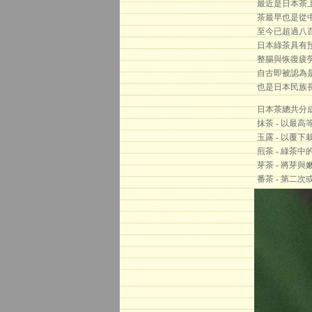
最近是日本茶
茶最早也是從
至今已超過八
日本綠茶具有
整腸與恢復疲
自古即被認為
也是日本民族
日本茶總共分
抹茶 - 以最
玉露 - 以覆
煎茶 - 綠茶
芽茶 - 將芽
番茶 - 第二