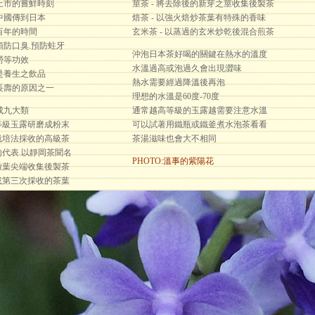
上市的嘗鮮時刻
莖茶 - 將去除後的新芽之莖收集後製茶
中國傳到日本
焙茶 - 以強火焙炒茶葉有特殊的香味
百年的時間
玄米茶 - 以蒸過的玄米炒乾後混合煎茶
預防口臭.預防蛀牙
沖泡日本茶好喝的關鍵在熱水的溫度
勞等功效
水溫過高或泡過久會出現澀味
是養生之飲品
熱水需要經過降溫後再泡
長壽的原因之一
理想的水溫是60度-70度
成九大類
通常越高等級的玉露越需要注意水溫
高等級玉露研磨成粉末
可以試著用鐵瓶或鐵釜煮水泡茶看看
下栽培法採收的高級茶
茶湯滋味也會大不相同
中的代表.以靜岡茶聞名
PHOTO:溫事的紫陽花
與嫩葉尖端收集後製茶
次或第三次採收的茶葉