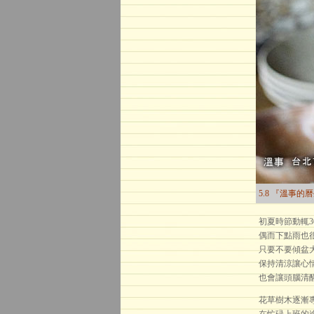
5.8 『溫事的
初夏時節動輒
偶而下點雨也
只要不要傾盆
保持清涼讓心
也會讓頭腦清
花草樹木逐漸