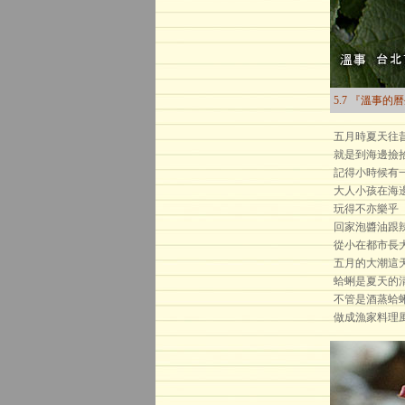
5.7 『溫事的
五月時夏天往
就是到海邊撿
記得小時候有
大人小孩在海
玩得不亦樂乎
回家泡醬油跟
從小在都市長
五月的大潮這
蛤蜊是夏天的
不管是酒蒸蛤
做成漁家料理