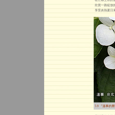
在忙碌上班的
欣賞一路綻放
享受炎熱夏日
5.9 『溫事的