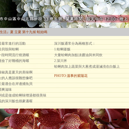
曆生活』夏 立夏 第十九候 蛙始鳴
昔最常進行的活動
深川飯通常分為兩種形式：
拾貝殼與蛤蜊
1.蛤蜊釜飯
一段時間流行燒酒螺
大量蛤蜊肉加點淡醬油與米同炊
邊撿了好幾桶的海螺
2.深川丼
蛤蜊肉加上蔬菜與大蔥煮成湯滷澆在白飯上
辣椒真是夏天的美味啊
PHOTO:溫事的紫陽花
大的人應該很難想像吧
天最適合在岸邊捕魚貝
清爽滋味
蜊或是做成蛤蜊味噌湯都很美味
風的深川飯也很豪邁喔