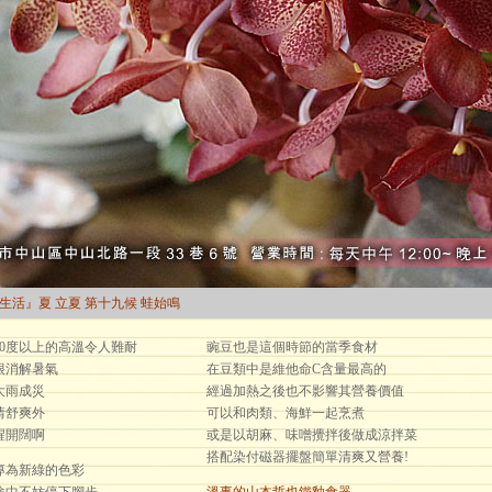
曆生活』夏 立夏 第十九候 蛙始鳴
30度以上的高溫令人難耐
豌豆也是這個時節的當季食材
很消解暑氣
在豆類中是維他命C含量最高的
大雨成災
經過加熱之後也不影響其營養價值
情舒爽外
可以和肉類、海鮮一起烹煮
醒開闊啊
或是以胡麻、味噌攪拌後做成涼拌菜
搭配染付磁器擺盤簡單清爽又營養!
專為新綠的色彩