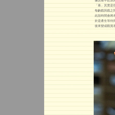
據說最早起源
「幕」其實是
每齣戲與戲之
此段時間會將
於是產生等待
後來變成觀賞