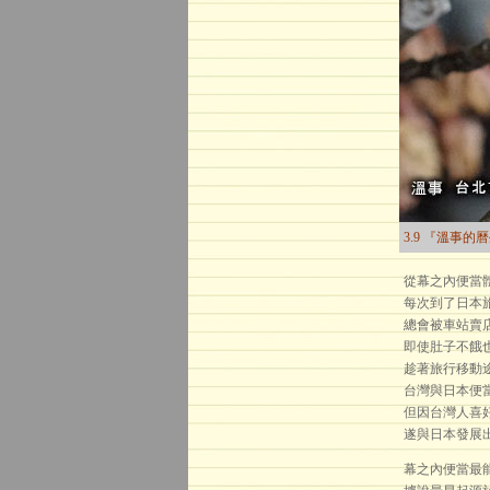
3.9 『溫事的
從幕之內便當
每次到了日本
總會被車站賣
即使肚子不餓
趁著旅行移動
台灣與日本便
但因台灣人喜
遂與日本發展
幕之內便當最