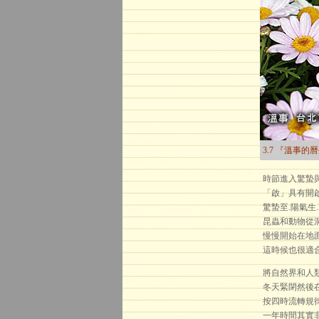
3.7 『溫事的
時節進入驚蟄與
「啟」具有開
驚蟄至.陽氣生
昆蟲和動物從
慢慢開始在地
這時候也很適
將自然界和人
冬天緊閉然後
按四時流轉規
一年時間其實