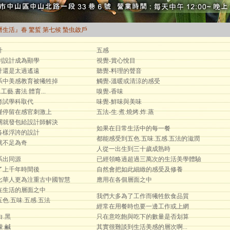
的曆生活』春 驚蜇 第七候 蟄虫啟戶
計
五感
創設計成為顯學
視覺-賞心悅目
計還是太過遙遠
聽覺-料理的聲音
系中美感教育被犧牲掉
觸覺-溫暖或清涼的感受
工藝.書法.體育...
嗅覺-香味
考試學科取代
味覺-鮮味與美味
僅停留在感官刺激上
五法-生.煮.燒烤.炸.蒸
關就發包給設計師解決
如果在日常生活中的每一餐
各樣浮誇的設計
都能感受到五色.五味.五感.五法的滋潤
就不足為奇
人從一出生到三十歲成熟時
系出同源
已經領略過超過三萬次的生活美學體驗
了上千年時間後
自然會把如此細緻的感受及修養
比華人更為注重古中國智慧
應用在各個層面之中
在生活的層面之中
我們大多為了工作而犧牲飲食品質
色.五味.五感.五法
經常在用餐時也要一邊工作或上網
白.黑
只在意吃飽與吃下的數量是否划算
辣.鹹
其實很難談到生活美感的層次啊...