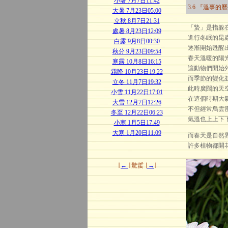
小暑 7月7日11:42
3.6 『溫事的
大暑 7月23日05:00
立秋 8月7日21:31
「蟄」是指躲
處暑 8月23日12:09
進行冬眠的昆
白露 9月8日00:30
逐漸開始甦醒
秋分 9月23日09:54
春天溫暖的陽
寒露 10月8日16:15
讓動物們開始
霜降 10月23日19:22
而季節的變化
立冬 11月7日19:32
此時廣闊的天
小雪 11月22日17:01
在這個時期大
大雪 12月7日12:26
不但經常烏雲
冬至 12月22日06:23
氣溫也上上下
小寒 1月5日17:49
大寒 1月20日11:09
而春天是自然
許多植物都開
∣
←
∣ 驚蜇 ∣
→
∣