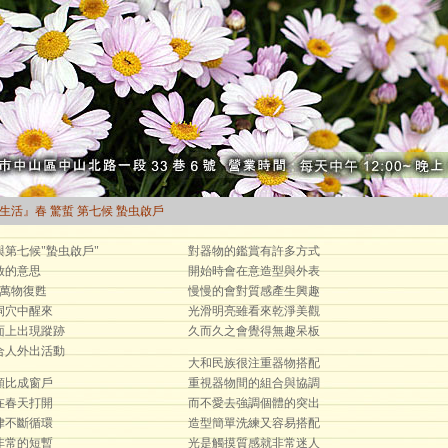
曆生活』春 驚蜇 第七候 蟄虫啟戶
第七候"蟄虫啟戶"
對器物的鑑賞有許多方式
啟的意思
開始時會在意造型與外表
.萬物復甦
慢慢的會對質感產生興趣
洞穴中醒來
光滑明亮雖看來乾淨美觀
面上出現蹤跡
久而久之會覺得無趣呆板
合人外出活動
大和民族很注重器物搭配
類比成窗戶
重視器物間的組合與協調
在春天打開
而不愛去強調個體的突出
律不斷循環
造型簡單洗練又容易搭配
非常的短暫
光是觸摸質感就非常迷人