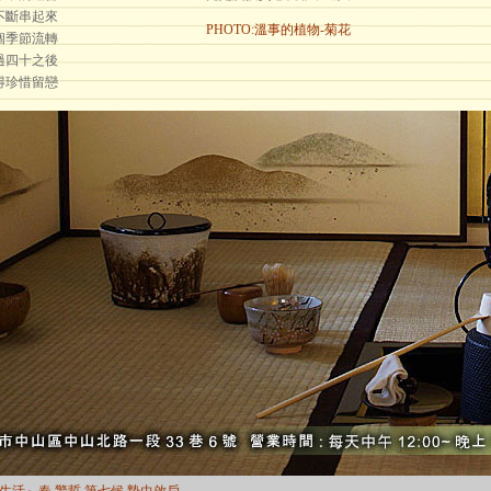
不斷串起來
PHOTO:
溫事的植物-菊花
個季節流轉
過四十之後
得珍惜留戀