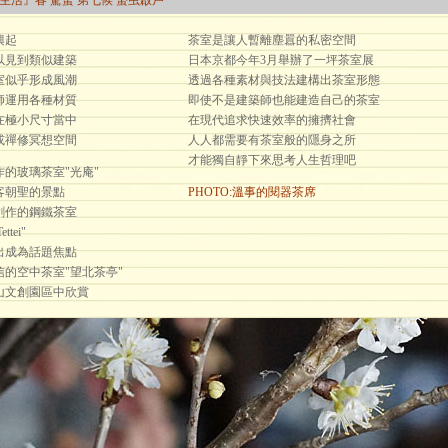
曆生活』春 驚蜇 第七候 蟄虫啟戶
興起
茶室是讓人暫離塵囂的私密空間
以見到類似建築
日本京都今年3月舉辦了一坪茶室展
室似乎形成風潮
透過各種素材與技法建構出茶室形態
師運用各種材質
即使不是建築師也能建造自己的茶室
在極小尺寸當中
在現代追求快速效率的擁擠社會
或禪修冥想空間
人人都需要有茶室般的隱身之所
才能獨自靜下來思考人生哲理吧
的玻璃茶室"光庵"
客朝聖的景點
PHOTO:溫事的閱器茶席
創作的鋼鐵茶室
ettei"
出成為話題焦點
的空中茶室"望北茶亭"
山文創園區中欣賞