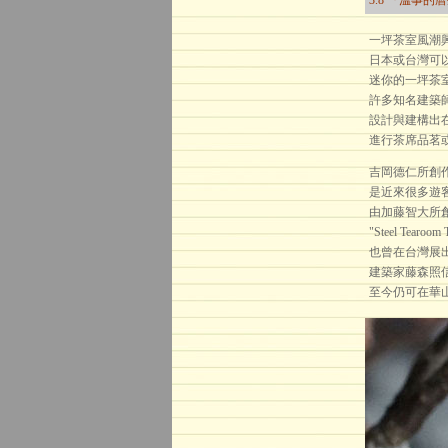
3.8 『溫事的
一坪茶室風潮
日本或台灣可
迷你的一坪茶
許多知名建築
設計與建構出
進行茶席品茗
吉岡德仁所創作
是近來很多遊
由加藤智大所
"Steel Tearoom T
也曾在台灣展
建築家藤森照信
至今仍可在華