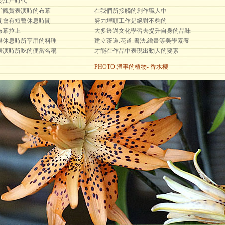
於江戶時代
指觀賞表演時的布幕
在我們所接觸的創作職人中
間會有短暫休息時間
努力埋頭工作是絕對不夠的
布幕拉上
大多透過文化學習去提升自身的品味
與休息時所享用的料理
建立茶道.花道.書法.繪畫等美學素養
表演時所吃的便當名稱
才能在作品中表現出動人的要素
PHOTO:溫事的植物- 香水櫻