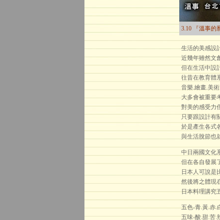
3.10 『溫事
生活的美感設
近幾年雖然文
但在生活中設
往昔在教育體
音樂.繪畫.美術.
大多會被重要
對美的感受力
只要跟設計有
於是產生各式
與生活脫節也
中日兩國文化
但在各自發展
日本人可說是
然後將之體現
日本料理講究五
五色-青.黃.赤.
五味-酸.甜.苦.