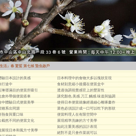
曆生活』春 驚蜇 第七候 蟄虫啟戶
體驗日本設計的美感
日本料理中的食物大多以塊狀呈現
旅行途中
食材刻意縮小後擺在便當盒中
店琳瑯滿目的便當所吸引
透過強調視覺感官上的豐富性
也會外帶個便當搭車
講究顏色.美感.刀工.觸感.味道與協調
途中體驗日式便當美學
使得日本便當就像經過細心雕琢畫作
當雖系出同源
菜色必須設計成一口可以吃下的形狀
好熱食與重口味
便當料理人在有限空間中
出截然不同的便當文化
展現精準洗鍊的方寸美學
如此注重美感的設計表現
能展現日本和風方寸美學
絕對不是只會作菜就可以