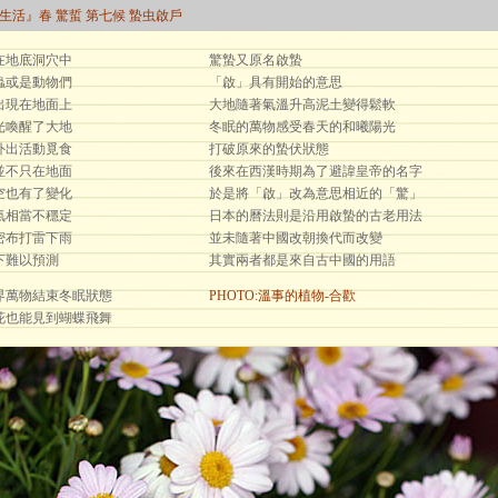
曆生活』春 驚蜇 第七候 蟄虫啟戶
在地底洞穴中
驚蟄又原名啟蟄
蟲或是動物們
「啟」具有開始的意思
出現在地面上
大地隨著氣溫升高泥土變得鬆軟
光喚醒了大地
冬眠的萬物感受春天的和曦陽光
外出活動覓食
打破原來的蟄伏狀態
並不只在地面
後來在西漢時期為了避諱皇帝的名字
空也有了變化
於是將「啟」改為意思相近的「驚」
氣相當不穩定
日本的曆法則是沿用啟蟄的古老用法
密布打雷下雨
並未隨著中國改朝換代而改變
下難以預測
其實兩者都是來自古中國的用語
界萬物結束冬眠狀態
PHOTO:
溫事的植物-合歡
花也能見到蝴蝶飛舞