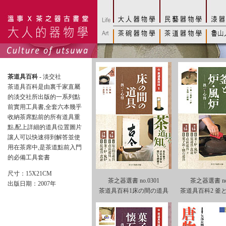
茶道具百科 -
淡交社
茶道具百科是由裏千家直屬
的淡交社所出版的一系列點
前實用工具書,全套六本幾乎
收納茶席點前的所有道具重
點,配上詳細的道具位置圖片
讓人可以快速得到解答並使
用在茶席中,是茶道點前入門
的必備工具套書
尺寸：15X21CM
茶之器選書 no.0301
茶之器選書 no.
出版日期：2007年
茶道具百科1床の間の道具
茶道具百科2 釜