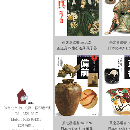
茶之器選書 no.0321
茶之器選書 no.
茶道具15 懷石道具 果子器
日本のやきも
104台北市中山北路一段33巷6號
Tel：2521-6917
Mobil：0935-991315
茶之器選書 no.0326
茶之器選書 no.
營業時間：
日本のやきもの 備前
日本のやきも