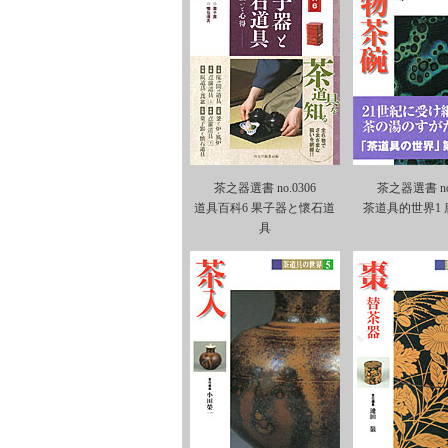
茶之器選書 no.0306
茶之器選書 no.
道具百科6 果子器と懷石道
茶道具的世界1
具