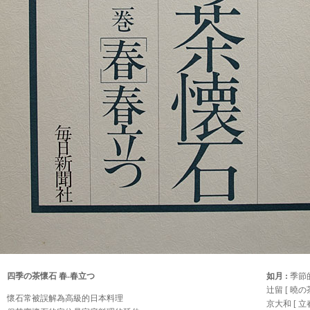
四季の茶懷石 春-春立つ
如月 :
季節的
辻留 [ 曉の茶
懷石常被誤解為高級的日本料理
京大和 [ 立春