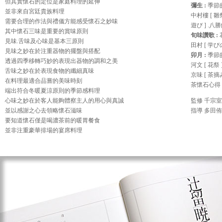
但其實懷石的定位是家庭料理的延伸
彌生 :
季節的
並非來自宮廷貴族料理
中村樓 [ 雛祭
需要合理的作法與禮儀方能感受懷石之妙味
遊び ] .八勝
其中懷石三味是重要的賞味原則
旬味讚歌 :
見味.舌味及心味是基本三原則
田村 [ 学び
見味之妙在於注重器物的擺盤與搭配
卯月 :
季節的
透過四季移轉巧妙的表現出器物的調和之美
河文 [ 花祭 ]
舌味之妙在於表現食物的纖細真味
京味 [ 茶摘み
在料理最適合品嘗的美味時刻
茶懷石心得 
端出符合冬暖夏涼原則的季節感料理
心味之妙在於客人能夠體察主人的用心與真誠
監修 千宗室
並以感謝之心去領略懷石滋味
指導 多田侑
要知道懷石僅是喝濃茶前的暖胃餐食
並非注重豪華排場的宴席料理