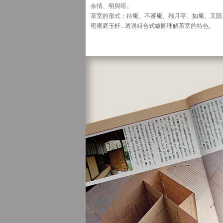
余情、明與暗。
茶室的形式：待庵、不審庵、殘月亭、如庵、又隱
密庵庭玉軒...透過組合式繪圖理解茶室的特色。