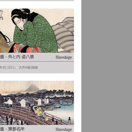
代:1821） 大判4枚揃物