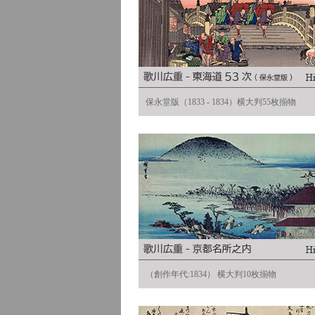
保永堂版（1833 - 1834）横大判55枚揃物
（創作年代:1834） 横大判10枚揃物