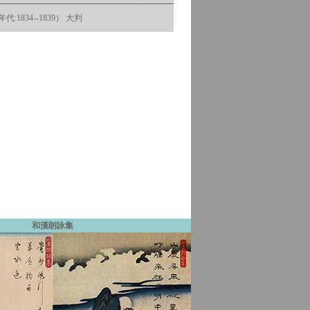
代:1834--1839） 大判
和漢朗詠集