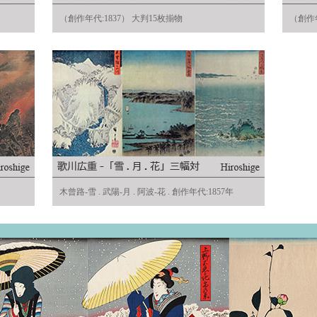
（創作年代:1837） 大判15枚揃物
（創作年
木曾路-雪 . 武陽-月 . 阿波-花 . 創作年代:1857年