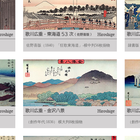
佐野喜版（1840）「狂歌東海道」-横中判56枚揃物
隷書版（
（創作年代:1836） 横大判8枚揃物
（創作年