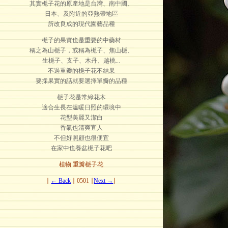
其實梔子花的原產地是台灣、南中國、
日本、及附近的亞熱帶地區
所改良成的現代園藝品種
梔子的果實也是重要的中藥材
稱之為山梔子，或稱為梔子、焦山梔、
生梔子、支子、木丹、越桃...
不過重瓣的梔子花不結果
要採果實的話就要選擇單瓣的品種
梔子花是常綠花木
適合生長在溫暖日照的環境中
花型美麗又潔白
香氣也清爽宜人
不但好照顧也很便宜
在家中也養盆梔子花吧
植物 重瓣梔子花
∣
← Back
∣ 0501 ∣
Next →
∣