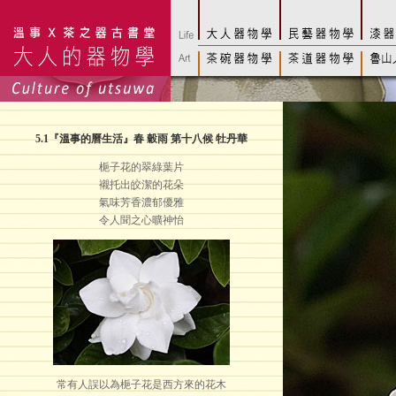
5.1
『溫事的曆生活』春 穀雨 第十八候 牡丹華
梔子花的翠綠葉片
襯托出皎潔的花朵
氣味芳香濃郁優雅
令人聞之心曠神怡
常有人誤以為梔子花是西方來的花木