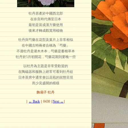
牡丹原產於中國西北部
在奈良時代傳至日本
最初是當成漢方藥使用
後來才轉成觀賞用植物
牡丹與芍藥在花型及葉片上非常相似
在中國古時兩者合稱為「芍藥」
不過牡丹是灌木木本，芍藥是蓄根草本
牡丹於5月初開花，芍藥花期則要晚一些
以牡丹為主題是非常受歡迎的
在陶磁器和服飾上經常可看到牡丹紋
日本茶席中通常會以花苞的狀態呈現
而少見盛開的模樣
飾扇子 牡丹
∣
← Back
∣ 0430 ∣
Next →
∣