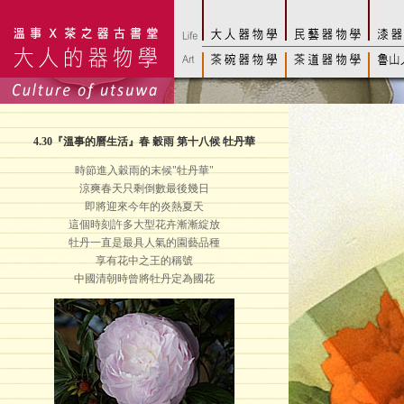
4.30
『溫事的曆生活』春 穀雨 第十八候 牡丹華
時節進入穀雨的末候"牡丹華"
涼爽春天只剩倒數最後幾日
即將迎來今年的炎熱夏天
這個時刻許多大型花卉漸漸綻放
牡丹一直是最具人氣的園藝品種
享有花中之王的稱號
中國清朝時曾將牡丹定為國花