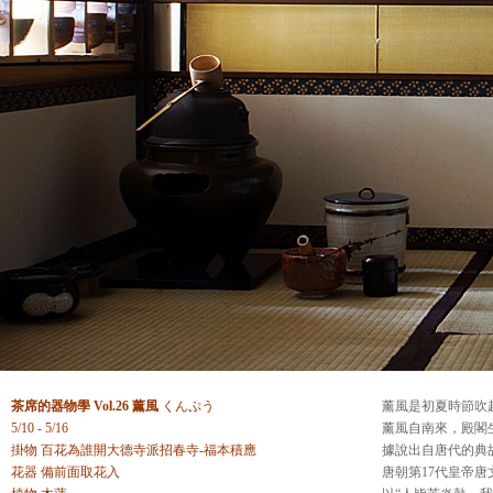
茶席的器物學
Vol.26 薰風
くんぷう
薰風是初夏時節吹
5/10 - 5/16
薰風自南來，殿閣
掛物 百花為誰開大德寺派招春寺-福本積應
據說出自唐代的典故
花器 備前面取花入
唐朝第17代皇帝唐