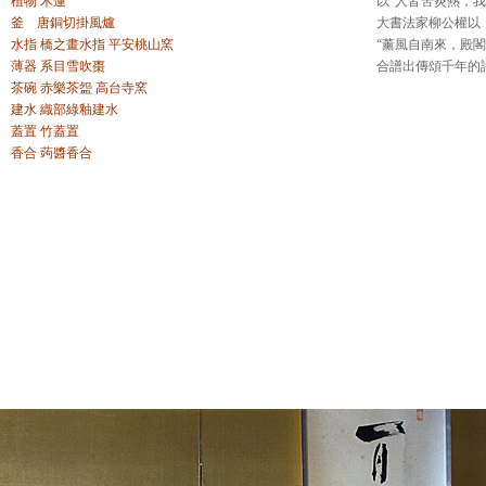
植物 木蓮
以“人皆苦炎熱，我
釜 唐銅切掛風爐
大書法家柳公權以
水指 橋之畫水指 平安桃山窯
“薰風自南來，殿閣
薄器 系目雪吹棗
合譜出傳頌千年的
茶碗 赤樂茶盌 高台寺窯
建水 織部綠釉建水
蓋置 竹蓋置
香合 蒟醬香合