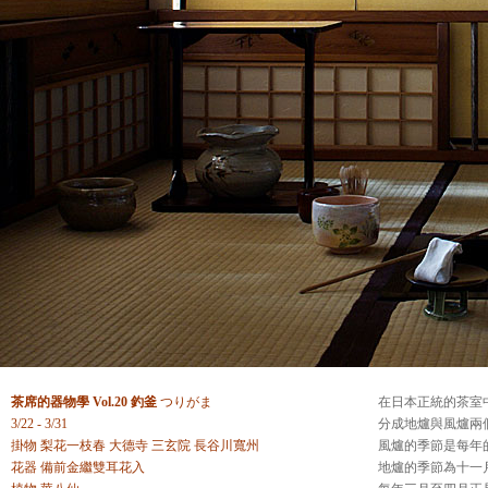
茶席的器物學
Vol.20 釣釜
つりがま
在日本正統的茶室
3/22 - 3/31
分成地爐與風爐兩
掛物 梨花一枝春 大德寺 三玄院 長谷川寬州
風爐的季節是每年
花器 備前金繼雙耳花入
地爐的季節為十一