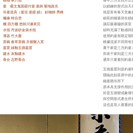
植物 華八仙
每年三月至四月正
釜 霰文鬼面鐶付釜 釜師 菊地政光
以鎖鍊的形式自天
吊釜道具（釜弦.釜鐶.鎖） 鈁物師 秀峰
就是富有春天意象
爐緣 柿合塗
細長的鐵釜掛在鎖
棚 四方棚 塗師川瀬表完
讓莊嚴肅穆的茶室
水指 丹波砂金袋水指
頓時充滿了動感與
薄器 竹大棗
使用釣釜有限定期
茶碗 春草茶碗 京都樂入窯
根據流派不同而有
蓋置 綠釉五德蓋置
裏千家是三月釣釜
建水 灰釉建水
而表千家則是三月
香合 志野香合
通常只要看到釣釜
五德蓋置則是釣釜
隱喻此刻茶席中的
鐵釜懸吊而下
原本具支撐作用的
於是五德變成象徵
與空間形式產生呼
這也是茶人看重的