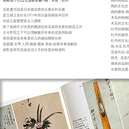
花材別 いけばな芸術全集5 桃．木瓜．牡丹
桃的植物誌 
桃的文化史 
這套書可說是日本插花界的古典百科全書
桃的藥效.
是主婦之友社在1973年所出版的精裝本巨作
木瓜的植物誌
內容之紮實豐富令人讚嘆
木瓜的文化史
除了收納不少珍貴的圖譜也有花道與名家的插花之作
牡丹的植物誌
古今對照之下可以理解數百年來的花形與軌跡
牡丹的栽培
當然還有從各角度切入的連結關係分析
牡丹的文化史
從庭園.文學.人間.藝能.藥效.美術.紋樣等著述解說
桃.木瓜.牡
絕對是研究花道必須入手的珍貴史輯資料
花道作品-花道
研究 : 花
傳承的花材
生產與流通-