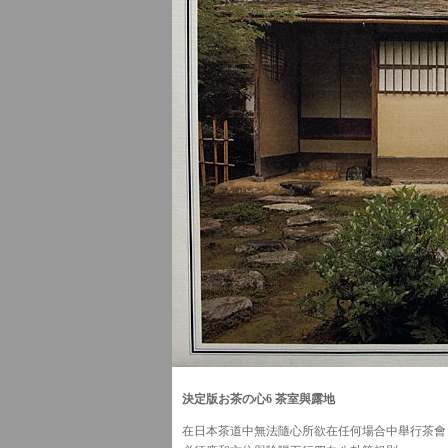
決定版お茶の心6 茶室與露地
在日本茶道中無法隨心所欲在任何場合中舉行茶會