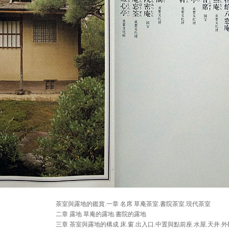
茶室與露地的鑑賞.一章 名席 草庵茶室.書院茶室.現代茶室
二章 露地 草庵的露地.書院的露地
三章 茶室與露地的構成 床.窗.出入口.中置與點前座.水屋.天井.外