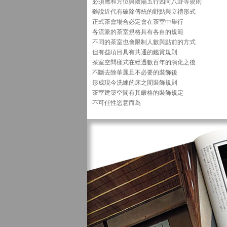
必須應和方位與陰陽五行四向八卦等規則
雖說近代有破除傳統的野點與立禮形式
正式茶會場合必定會在茶室中舉行
各流派的茶室規格具有各自的規範
不同的茶室也會限制人數與點前的方式
但有些項目具有共通的鑑賞規則
茶室空間樣式在經過數百年的演化之後
不斷去除華麗且不必要的裝飾後
形成現今洗練的床之間裝飾規則
茶室建築空間有其嚴格的裝飾規定
不可任性恣意而為