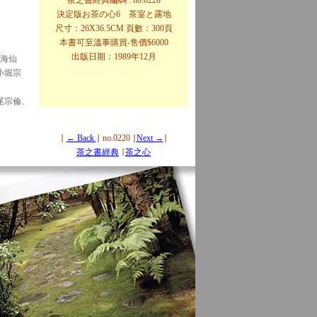
茶之書經典編碼 : no.0220
決定版お茶の心6 茶室と露地
尺寸：26X36.5CM 頁數：300頁
本書可至溫事購買-售價$6000
出版日期：1989年12月
口海仙
小堀宗
尾宗倫、
∣
← Back
∣ no.0220 ∣
Next →
∣
茶之書經典
∣
茶之心