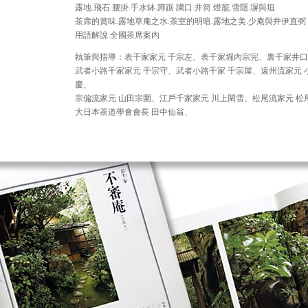
露地.飛石.腰掛.手水缽.蹲踞.躪口.井筒.燈籠.雪隱.塀與垣
茶席的賞味.露地草庵之水.茶室的明暗.露地之美.少庵與井伊直弼
用語解說.全國茶席案內
執筆與指導：表千家家元 千宗左、表千家堀內宗完、裏千家井
武者小路千家家元 千宗守、武者小路千家 千宗屋、遠州流家元 
慶、
宗偏流家元 山田宗圍、江戶千家家元 川上閑雪、松尾流家元 松
大日本茶道學會會長 田中仙翁、