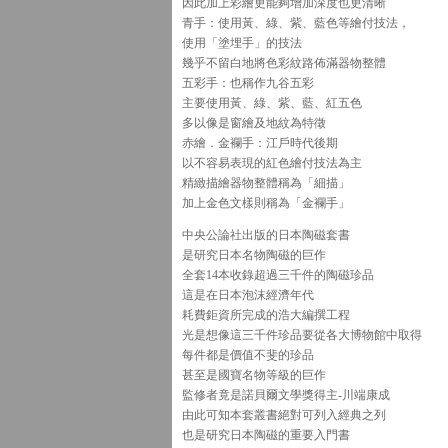
因此加上彩繪更能夠增加深度也更清晰
青手：使用黃、綠、紫、藍色等繪付技法，
使用「塗埋手」的技法
幾乎不留白地將色彩紋路佈滿器物整體
五彩手：也稱作九谷五彩
主要使用黃、綠、紫、藍、紅五色
多以像是窗繪及地紋為特徵
赤繪．金襴手：江戶時代後期
以不容易表現的紅色繪付技法為主
精緻描繪器物整體稱為「細描」
加上金色文樣則稱為「金襴手」
中央公論社出版的日本陶磁套書
是研究日本名物陶磁的巨作
全套14本收錄超過三千件的陶磁珍品
這是在日本泡沫經濟年代
耗費鉅資所完成的浩大編撰工程
光是想像這三千件珍品要從各大博物館中取得
每件都是價值不斐的珍品
甚至是國寶名物等級的巨作
監修者竟是諾貝爾文學獎得主-川端康成
由此可知本套叢書絕對可列入經典之列
也是研究日本陶磁的重要入門書