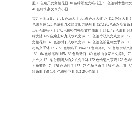
皿38.色繪天女文輪花皿 39.色繪鴛鴦文輪花皿 40.色繪樹木雙鳥
41.色繪柳燕文四方小皿
古九谷圖版II : 42-54. 色繪大皿 55.56.色繪大缽 57-112.色繪大皿 113
色繪台缽 126.色繪牡丹双鳥文四方隅切皿 127.128.色繪双鳥文角皿 
139.色繪輪花皿 140.色繪松竹梅鳥文扇面形皿 141.142.色繪皿 143.
繪大缽 145.色繪山水舟人物丸文缽 146.色繪竹双鳥文八角缽 147
文輪花缽 148.色繪樹下人物丸文缽 149.色繪色紙花鳥文手缽 150
梅鳥文手缽 151-153.色繪銚子 154-161.色繪德利 162.色繪唐草
163.164.色繪德利 165-168.色繪豬口 169.色繪山水家屋文德利 17
文火入 171.染付樓閣人物文八角手缽 172.色繪菊文茶碗 173.色
文重蓋物 174-176.色繪長皿 177.178.色繪八角皿 179.色繪小皿 180
繪角皿 188-191. 色繪輪花皿 192-205.色繪皿