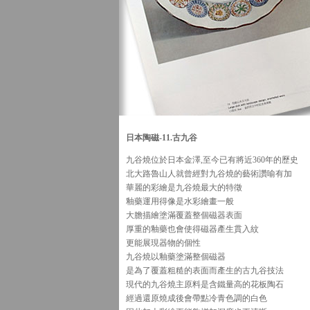
日本陶磁-11.古九谷
九谷燒位於日本金澤,至今已有將近360年的歷史
北大路魯山人就曾經對九谷燒的藝術讚喻有加
華麗的彩繪是九谷燒最大的特徵
釉藥運用得像是水彩繪畫一般
大膽描繪塗滿覆蓋整個磁器表面
厚重的釉藥也會使得磁器產生貫入紋
更能展現器物的個性
九谷燒以釉藥塗滿整個磁器
是為了覆蓋粗糙的表面而產生的古九谷技法
現代的九谷燒主原料是含鐵量高的花板陶石
經過還原燒成後會帶點冷青色調的白色