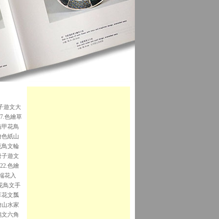
唐子遊文大
7.色繪草
龜甲花鳥
色繪色紙山
繪花鳥文輪
繪唐子遊文
22.色繪
薄端花入
繪花鳥文手
付草花文瓢
色繪山水家
繪鶉文六角