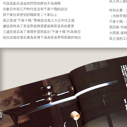
茶人與工藝
可說是點石成金的閃亮招牌也不為過啊
在數百年前江戶時代並沒有千家十職的說法
特別企畫：
與千家往來密切的職家有二十家以上
（光格帝寶
真正形成"千家十職 "尊稱是在進入大正年代之後
千家十職：
據說當時為了茶道界復興需要振興茶道具的產業
黑田家-竹
三越百貨店為了展覽所需而提出"千家十職"作為號召
大西家-釜
從此這個名號在廣為宣傳下成為茶道界明星般的地位
茶之湯的工