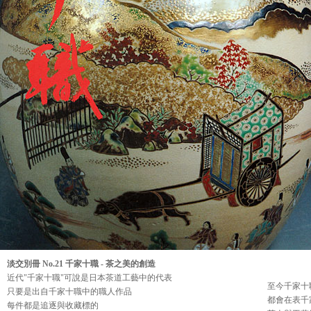
淡交別冊 No.21 千家十職 - 茶之美的創造
近代"千家十職"可說是日本茶道工藝中的代表
至今千家十
只要是出自千家十職中的職人作品
都會在表千
每件都是追逐與收藏標的