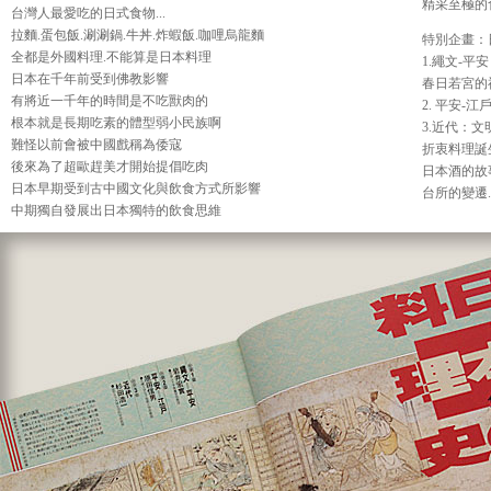
精采至極的
台灣人最愛吃的日式食物...
拉麵.蛋包飯.涮涮鍋.牛丼.炸蝦飯.咖哩烏龍麵
特別企畫：
全都是外國料理.不能算是日本料理
1.繩文-
日本在千年前受到佛教影響
春日若宮的
有將近一千年的時間是不吃獸肉的
2. 平安
根本就是長期吃素的體型弱小民族啊
3.近代：
難怪以前會被中國戲稱為倭寇
折衷料理誕生.
後來為了超歐趕美才開始提倡吃肉
日本酒的故
日本早期受到古中國文化與飲食方式所影響
台所的變遷..
中期獨自發展出日本獨特的飲食思維