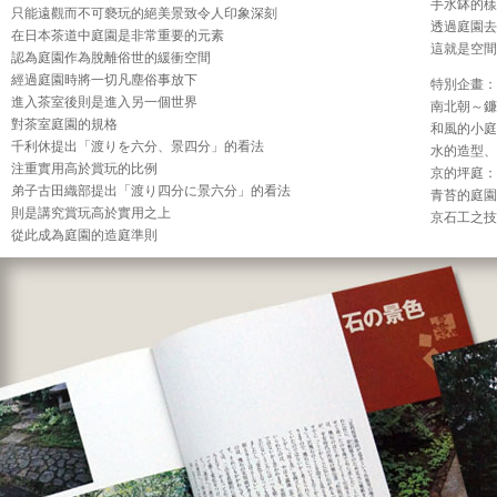
手水缽的樣
只能遠觀而不可褻玩的絕美景致令人印象深刻
透過庭園去
在日本茶道中庭園是非常重要的元素
這就是空間
認為庭園作為脫離俗世的緩衝空間
經過庭園時將一切凡塵俗事放下
特別企畫：
進入茶室後則是進入另一個世界
南北朝～鐮倉
對茶室庭園的規格
和風的小庭
千利休提出「渡りを六分、景四分」的看法
水的造型、
注重實用高於賞玩的比例
京的坪庭：
弟子古田織部提出「渡り四分に景六分」的看法
青苔的庭園
則是講究賞玩高於實用之上
京石工之技
從此成為庭園的造庭準則