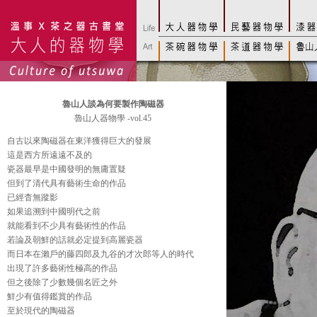
魯山人談為何要製作陶磁器
魯山人器物學 -vol.45
自古以來陶磁器在東洋獲得巨大的發展
這是西方所遠遠不及的
瓷器最早是中國發明的無庸置疑
但到了清代具有藝術生命的作品
已經杳無蹤影
如果追溯到中國明代之前
就能看到不少具有藝術性的作品
若論及朝鮮的話就必定提到高麗瓷器
而日本在瀨戶的藤四郎及九谷的才次郎等人的時代
出現了許多藝術性極高的作品
但之後除了少數幾個名匠之外
鮮少有值得鑑賞的作品
至於現代的陶磁器