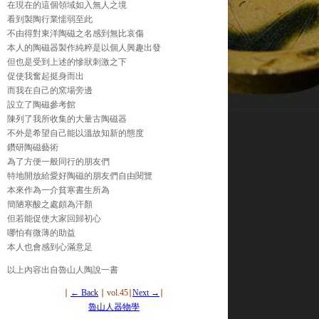
在現在的這個領域如入無人之境
看到製陶行業懦弱至此
不由得對東洋陶磁之名感到無比哀傷
本人的陶磁器製作純粹是以個人興趣出發
但也是受到上述的慘狀刺激之下
促使我奮起挺身而出
而我在自己的窯場旁邊
設立了陶磁參考館
陳列了我所收集的大量古陶磁器
不外是希望自己能以溫故知新的態度
鑽研陶磁藝術
為了方便一般同行的朋友們
特地開放給愛好陶磁的朋友們自由閱覽
本來作為一介貧寒書生所為
簡陋寒酸之處頗為汗顏
但若能促使大家回歸初心
哪怕有微薄的助益
本人也會感到心滿意足
以上內容出自魯山人陶說一書
∣
← Back
∣ vol.45∣
Next →
∣
魯山人器物學