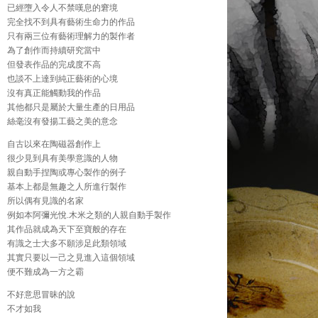
已經墮入令人不禁嘆息的窘境
完全找不到具有藝術生命力的作品
只有兩三位有藝術理解力的製作者
為了創作而持續研究當中
但發表作品的完成度不高
也談不上達到純正藝術的心境
沒有真正能觸動我的作品
其他都只是屬於大量生產的日用品
絲毫沒有發揚工藝之美的意念
自古以來在陶磁器創作上
很少見到具有美學意識的人物
親自動手捏陶或專心製作的例子
基本上都是無趣之人所進行製作
所以偶有見識的名家
例如本阿彌光悅.木米之類的人親自動手製作
其作品就成為天下至寶般的存在
有識之士大多不願涉足此類領域
其實只要以一己之見進入這個領域
便不難成為一方之霸
不好意思冒昧的說
不才如我