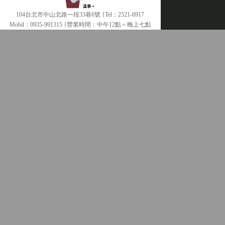
104台北市中山北路一段33巷6號 ∣ Tel：2521-6917
Mobil：0935-991315 ∣
營業時間：中午12點～晚上七點