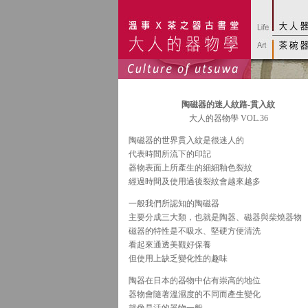
陶磁器的迷人紋路-貫入紋
大人的器物學 VOL.36
陶磁器的世界貫入紋是很迷人的
代表時間所流下的印記
器物表面上所產生的細細釉色裂紋
經過時間及使用過後裂紋會越來越多
一般我們所認知的陶磁器
主要分成三大類，也就是陶器、磁器與柴燒器物
磁器的特性是不吸水、堅硬方便清洗
看起來通透美觀好保養
但使用上缺乏變化性的趣味
陶器在日本的器物中佔有崇高的地位
器物會隨著溫濕度的不同而產生變化