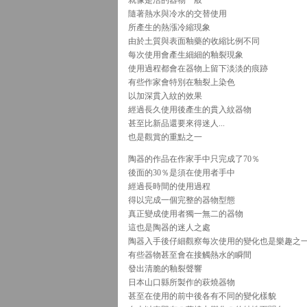
就像是活的器物一般
隨著熱水與冷水的交替使用
所產生的熱漲冷縮現象
由於土質與表面釉藥的收縮比例不同
每次使用會產生細細的釉裂現象
使用過程都會在器物上留下淡淡的痕跡
有些作家會特別在釉裂上染色
以加深貫入紋的效果
經過長久使用後產生的貫入紋器物
甚至比新品還要來得迷人...
也是觀賞的重點之一
陶器的作品在作家手中只完成了70％
後面的30％是須在使用者手中
經過長時間的使用過程
得以完成一個完整的器物型態
真正變成使用者獨一無二的器物
這也是陶器的迷人之處
陶器入手後仔細觀察每次使用的變化也是樂趣之
有些器物甚至會在接觸熱水的瞬間
發出清脆的釉裂聲響
日本山口縣所製作的萩燒器物
甚至在使用的前中後各有不同的變化樣貌