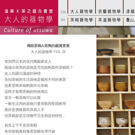
傳統茶碗&茶陶的鑑賞要素
大人的器物學 VOL.28
曾詢問日本的現代陶藝家友人
能做出很美的器物是否也能夠製作茶碗呢？
友人則露出謙虛的神情
告知茶碗與生活器物是截然不同的東西
也希望將來能夠製作出茶碗
這時才發覺茶碗的特殊地位
並非一般器物可以比擬
一般生活用的器物只要美觀與堅固耐用
最好是價格親民容易入手
但茶碗卻是呈現幾乎完全相反的特性...
初見之下不見得美觀
有些茶碗素材像蛋殼般吹彈可破