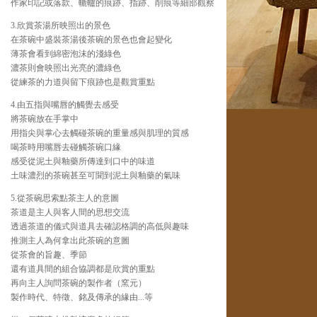
作家印記或落款、轆轤的痕跡、指跡、削痕等細部觀察
3.欣賞茶湯所映照出的景色
在茶碗中盛裝茶湯後茶碗的景色也會起變化
薄茶會看到綿密泡沫的淺綠色
濃茶則會映照出光亮的濃綠色
從練茶的力道與留下痕跡也是觀賞重點
4.由五指與嘴唇的觸覺去感受
將茶碗放在手掌中
用指尖與掌心去觸碰茶碗的重量感與肌理的質感
喝茶時用嘴唇去碰觸茶碗口緣
感受從泥土與釉藥所傳達到口中的味道
土味濃烈的茶碗甚至可聞到泥土與釉藥的氣味
5.從茶碗思索點茶主人的意圖
茶道是主人與客人間的思想交流
透過茶道的儀式與道具去確認格調的高低與趣味
推測主人為何拿出此茶碗的意圖
從茶會的旨趣、季節
還有道具間的組合協調都是欣賞的重點
再向主人詢問茶碗的製作者（窯元）
製作時代、特徵、銘及傳承的緣由...等