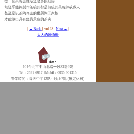
從一個茶碗去推敲這麼多的細節
無怪乎能夠製作茶碗的都是傳統的茶碗師或職人
甚至是以茶陶為主的世襲陶工家族
才能做出具有鑑賞景色的茶碗
∣
← Back
∣ vol.28 ∣
Next →
∣
大人的器物學
104台北市中山北路一段33巷6號
Tel：2521-6917 ∣ Mobil：0935-991315
營業時間：每天中午12點～晚上7點 (無定休日)