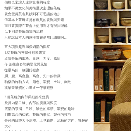
價格也常讓人達到驚嚇的程度
如果不從文化與美術層次去理解茶碗
就會覺得莫名其妙到不可思議的地步
但基本上茶碗還是有鑑賞的規則與要素
而且要實際在茶會上使用過才有辦法理解
以下則是茶碗鑑賞的流程
只能說日本人的感性實在是無比纖細啊...
五大項與超過40個細部的觀察
1.從茶碗的整體外觀來鑑賞
欣賞茶碗的風格、量感、力度、風情
仔 細觀察姿態的變化與風情
從最高的口緣開始觀察
胴、腰、高台脇、高台、兜巾的特徵
釉藥的施釉方式、顏色、窯變、土味、刻紋
或繪畫筆觸的力道逐一仔細觀察
2.從茶碗的內部與細部來鑑賞
欣賞內部口緣、內部的廣度與深度
底部的茶溜、目跡、釉色的累積、窯變的趣味
判斷高台的樣式、茶碗的形狀、製作的技巧
疊付的目跡大小深淺、土見範圍、流釉的方向、釉裂的
大小