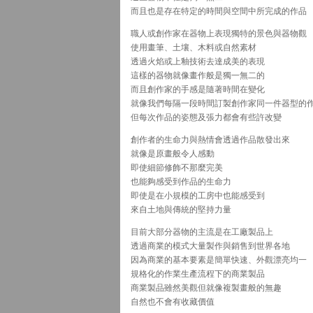
而且也是存在特定的時間與空間中所完成的作品
職人或創作家在器物上表現獨特的景色與器物觀
使用畫筆、土壤、木料或自然素材
透過火焰或上釉技術去達成美的表現
這樣的器物就像畫作般是獨一無二的
而且創作家的手感是隨著時間在變化
就像我們每隔一段時間訂製創作家同一件器型的
但每次作品的姿態及張力都會有些許改變
創作者的生命力與熱情會透過作品散發出來
就像是原畫般令人感動
即使細節修飾不那麼完美
也能夠感受到作品的生命力
即使是在小規模的工房中也能感受到
來自土地與傳統的堅持力量
目前大部分器物的主流是在工廠製品上
透過商業的模式大量製作與銷售到世界各地
因為商業的基本要素是簡單快速、外觀漂亮均一
規格化的作業生產流程下的商業製品
商業製品雖然美觀但就像複製畫般的無趣
自然也不會有收藏價值