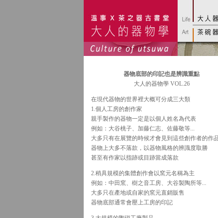
器物底部的印記也是辨識重點
大人的器物學 VOL.26
在現代器物的世界裡大概可分成三大類
1.個人工房的創作家
親手製作的器物一定是以個人姓名為代表
例如：大谷桃子、加藤仁志、佐藤敬等...
大多只有在展覽的時候才會見到這些創作者的作
器物上大多不落款，以器物風格的辨識度取勝
甚至有作家以指跡或目跡當成落款
2.稍具規模的集體創作會以窯元名稱為主
例如：中田窯、樹之音工房、大谷製陶所等...
大多只在產地或自家的窯元直銷販售
器物底部通常會壓上工房的印記