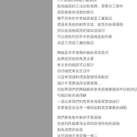
3.大規模的陶磁工廠製品
因為磁器的工法比較複雜，需要分工製作
底部都會有清楚的標示
幾乎所有的市售磁器都是工廠製品
透過有系統的銷售管道，販售到各個通路
所以從器物底部的落款或落印
可以很快判別手中的器物是創作家
或是工房或工廠的製品
陶磁是非常複雜的藝術表現形式
如果從技術的角度去看
有太多的細節可以探討
但仔細想來在生活中
只是希望讓料理裝盤變得美觀些
或許不需要搞得這麼複雜....
但如果我們把陶磁藝術拿來跟繪畫藝術作比較的
可能比較容易理解
一直以來我們到世界各地看展覽或旅行
其實都是在追求一種宛如觀賞原畫般的感動
我們會收集作家的手製器物
也會到民藝產地去尋找當地特色的器物
因為清楚的知道
這些器物不僅是獨一無二