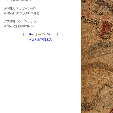
SIZE:約432cmX31cm
[正絹](しょうけん) 純絲
正絹為日文中"真絲"的意思
[六通柄]（ろくつうがら）
正面花紋佔整體的60%
∣
← Back
∣ vol.79∣
Next →
∣
琳派X西陣織之美