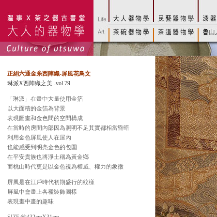
正絹六通金糸西陣織-屏風花鳥文
琳派X西陣織之美 -vol.79
「琳派」在畫中大量使用金箔
以大面積的金箔為背景
表現圖畫和金色間的空間構成
在當時的房間內部因為照明不足其實都相當昏暗
利用金色屏風使人在屋內
也能感受到明亮金色的包圍
在平安貴族也將淨土稱為黃金鄉
而桃山時代更是以金色視為權威、權力的象徵
屏風是在江戶時代初期盛行的紋樣
屏風中會畫上各種裝飾圖樣
表現畫中畫的趣味