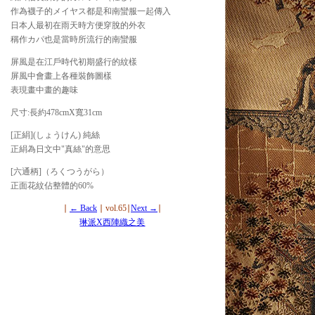
作為襪子的メイヤス都是和南蠻服一起傳入
日本人最初在雨天時方便穿脫的外衣
稱作カパ也是當時所流行的南蠻服
屏風是在江戶時代初期盛行的紋樣
屏風中會畫上各種裝飾圖樣
表現畫中畫的趣味
尺寸:長約478cmX寬31cm
[正絹](しょうけん) 純絲
正絹為日文中"真絲"的意思
[六通柄]（ろくつうがら）
正面花紋佔整體的60%
∣
← Back
∣ vol.65∣
Next →
∣
琳派X西陣織之美