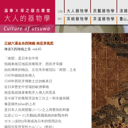
正絹六通金糸西陣織-南蛮屏風図
琳派X西陣織之美 -vol.65
「南蠻」是日本在中世
指稱東南亞地區與葡萄牙、西班牙等國
由此傳來的物品、文化等亦被冠以「南蠻」之名
1545年鐵炮技術傳入
1549年西班牙傳教士沙勿略來日
在日本歷史中登場的歐洲事物
南蛮風俗隨著葡萄牙人傳入而普及
至今留下的葡萄牙語有三分之一和衣服有關
像是稱作jubao的上衣
是日本人在南蠻服ジバン之上再疊加的和服
以及ビロード(天鵝絨)異國風格的鮮豔布料
ボタン(鈕扣)等都成為日本的慣用語化
織田信長所穿的カルソン（軽衫）