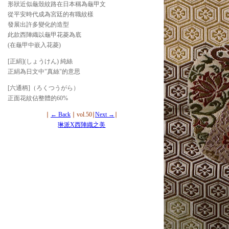
形狀近似龜殼紋路在日本稱為龜甲文
從平安時代成為宮廷的有職紋樣
發展出許多變化的造型
此款西陣織以龜甲花菱為底
(在龜甲中嵌入花菱)
[正絹](しょうけん) 純絲
正絹為日文中"真絲"的意思
[六通柄]（ろくつうがら）
正面花紋佔整體的60%
∣
← Back
∣ vol.50∣
Next →
∣
琳派X西陣織之美