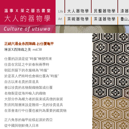
正絹六通金糸西陣織-お仕覆亀甲
琳派X西陣織之美 -vol.50
仕覆的語源是從"時服"轉變而來
往昔在宮廷之中於春秋兩季時
朝廷所賜下的衣服稱為"時服"
於是茶人們有時也會稱仕覆為"時服"
自古以來名貴的茶道具
會以珍貴的名物裂織物製成仕覆
名物裂是從海外輸入的織物
大部分作為權力者的裝束或高僧的袈裟
對庶民階層來說是難得一見的珍貴道具
在茶會進行中仕覆也被列為重要的鑑賞物
正六角形的龜甲紋樣起源於西亞
從中國與朝鮮傳入日本