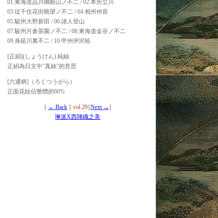
01.東海道品川御殿山ノ不二 / 02.本所立川
03.従千住花街眺望ノ不二 / 04.相州仲原
05.駿州大野新田 / 06.諸人登山
07.駿州片倉茶園ノ不二 / 08.東海道金谷ノ不二
09.身延川裏不二 / 10.甲州伊沢暁
[正絹](しょうけん) 純絲
正絹為日文中"真絲"的意思
[六通柄]（ろくつうがら）
正面花紋佔整體的60%
∣
← Back
∣ vol.29∣
Next →
∣
琳派X西陣織之美