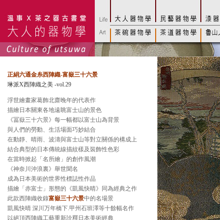
正絹六通金糸西陣織-富嶽三十六景
琳派X西陣織之美 -vol.29
浮世繪畫家葛飾北齋晚年的代表作
描繪日本關東各地遠眺富士山的景色
《冨嶽三十六景》每一幅都以富士山為背景
與人們的勞動、生活場面巧妙結合
在動靜、晴雨、波濤與富士山等對立關係的構成上
結合典型的日本傳統線描紋樣及裝飾性色彩
在當時掀起「名所繪」的創作風潮
《神奈川沖浪裏》舉世聞名
成為日本美術的世界性標誌性作品
描繪「赤富士」形態的《凱風快晴》同為經典之作
此款西陣織收錄
富嶽三十六景
中的名場景
凱風快晴 深川万年橋下.甲州石班澤等十餘幅名作
以絕頂西陣織工藝重新詮釋日本美術經典