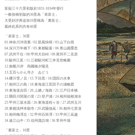
富嶽三十六景初版於1831-1834年發行
一般俗稱初版的36景為「表富士」
大受好評再追加10景稱為「裏富士」
最終此系列共有46景
「表富士」36景
01.神奈川沖浪裏 / 02.凱風快晴 / 03.山下白雨
04.深川万年橋下 / 05.東都駿䑓 / 06.青山圎𫝶枩
07.武州千住 / 08.甲州犬目峠 / 09.尾州不二見原
10.駿州江㞍 / 11.江都駿河町三井見世略圖
12.御厩川岸ゟ両國橋夕陽見
13.五百らかん寺さゞゐどう
14.礫川雪ノ且 / 15.下目黒 / 16.隠田の水車
17.相州江の島 / 18.東海道江尻田子の浦略図
19.東海道吉田 / 20.上總ノ海路 / 21.江戶日本橋
22.隅田川関屋の里 / 23.登戸浦 / 24.相州箱根湖水
25.甲州三坂水面 / 26.東海道程ヶ谷 / 27.武州玉川
28.東都浅艸本願寺 / 29.武陽佃嶌 / 30.相州七里濵
31.相州梅澤左 / 32.甲州石班澤 / 33.甲州三嶌越
34.逺江山中 / 35.信州諏訪湖 / 36.常州牛堀
「裏富士」10景