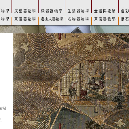
左右發
版」