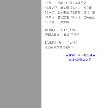
47.亀山：雪晴 / 48.関：本陣早立
49.阪之下：筆捨嶺 / 50.土山：春之雨
51.水口：名物干瓢 / 52.石部：目川ノ里
53.草津：名物立場 / 54.大津：走井茶店
55.京師：三條大橋
[正絹](しょうけん) 純絲
正絹為日文中"真絲"的意思
[六通柄]（ろくつうがら）
正面花紋佔整體的60%
∣
← Back
∣ vol.23∣
Next →
∣
琳派X西陣織之美