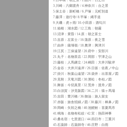
1.日本橋：朝之景 / 2.品川：日之出
3.川崎：六鄉渡舟 / 4.神奈川：台之景
5.保土谷：新町橋 / 6.戸塚：元町別道
7.藤澤：遊行寺/ 8.平塚：縄手道
9.大磯：虎ヶ雨/ 10.小田原：酒匂川
11.箱根：湖水図 / 12.三島：朝霧
13.沼津：黄昏 / 14.原：朝之富士
15.吉原：左富士 / 16.蒲原：夜之雪
17.由井：薩埵嶺 / 18.奧津：興津川
19.江尻：三保遠望 / 20.府中：安部川
21.丸子：名物茶店 / 22.岡部：宇津之山
23.藤枝：人馬継立 / 24.嶋田：大井川駿岸
25.金谷：大井川遠岸 / 26.日坂：佐夜ノ中山
27.掛川：秋葉山遠望 / 28.袋井：出茶屋ノ図
29.見附：天竜川図 / 30.濱松：冬枯ノ図
31.舞坂：今切真景 / 32.荒井：渡舟ノ図
33.白須賀：汐見阪図 / 34.二川：猿ヶ馬場
35.吉田：豊川橋 / 36.御油：旅人留女
37.赤阪：旅舎招婦ノ図 / 38.藤川：棒鼻ノ図
39.岡崎：矢矧之橋 / 40.池鯉鮒：首夏馬市
41.鳴海：名物有松絞 / 42.宮：熱田神事
43.桑名宿：七里渡口 / 44.四日市：三重川
45.石薬師：石薬師寺 / 46.庄野：白雨