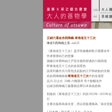
正絹六通金糸西陣織-東海道五十三次
琳派X西陣織之美 -vol.23
《東海道五十三次》是浮世繪畫師歌川廣重名作
作者發揮自己的想像
描繪日本舊時由江戶至京都所經過的53個宿場
即東海道五十三次的各宿景色
該系列畫作共55景包含起點的江戶和終點的京都
此款西陣織收錄
東海道五十三次
中的名場景
品川-日之出 .川崎-六鄉渡舟 等十餘幅名作
以絕頂西陣織工藝重新詮釋日本美術經典
初版的《東海道五十三次》約於1832年~1833年
行
主要出版商為保永堂，所以初版通稱為「保永堂