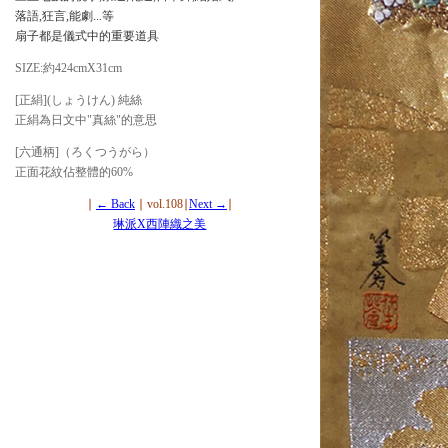
落語,狂言,能劇...等
扇子都是儀式中的重要道具
SIZE:約424cmX31cm
[正絹](しょうけん) 純絲
正絹為日文中"真絲"的意思
[六通柄]（ろくつうがら）
正面花紋佔整體的60%
∣
← Back
∣ vol.108∣
Next →
∣
琳派X西陣織之美