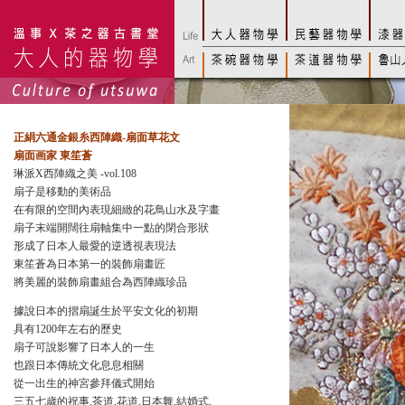
正絹六通金銀糸西陣織-扇面草花文
扇面画家 東笙蒼
琳派X西陣織之美 -vol.108
扇子是移動的美術品
在有限的空間內表現細緻的花鳥山水及字畫
扇子末端開闊往扇軸集中一點的閉合形狀
形成了日本人最愛的逆透視表現法
東笙蒼為日本第一的裝飾扇畫匠
將美麗的裝飾扇畫組合為西陣織珍品
據說日本的摺扇誕生於平安文化的初期
具有1200年左右的歷史
扇子可說影響了日本人的一生
也跟日本傳統文化息息相關
從一出生的神宮參拜儀式開始
三五七歲的祝事,茶道,花道,日本舞,結婚式,