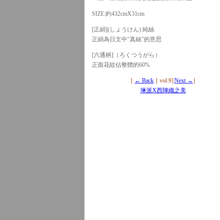
SIZE:約432cmX31cm
[正絹](しょうけん) 純絲
正絹為日文中"真絲"的意思
[六通柄]（ろくつうがら）
正面花紋佔整體的60%
∣
← Back
∣ vol.9∣
Next →
∣
琳派X西陣織之美