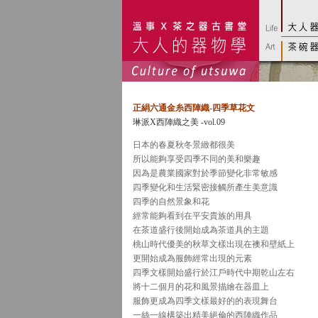
正絹六通金糸西陣織-四季草花文
琳派X西陣織之美 -vol.09
日本的春夏秋冬景緻都很美
所以能夠享受四季不同的美和樂趣
因為是農業國家對於季節變化非常敏感
四季變化和生活緊密接觸所產生美意識
四季的自然景象和花
經常能夠看到在平安貴族的用具
在茶道盛行後開始成為茶道具的主題
桃山時代優美的秋草文樣出現在襖和壁紙上
更開始成為服飾經常出現的元素
四季文樣開始盛行於江戶時代中期乾山左右
將十二個月的花和風景描繪在器皿上
服飾更成為四季文樣最好的的表現舞台
一絲一線構築出精美絕倫的西陣織作品