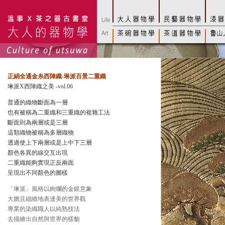
正絹全通金糸西陣織-琳派百景二重織
琳派X西陣織之美 -vol.06
普通的織物斷面為一層
也有被稱為二重織和三重織的複雜工法
斷面則為兩層或是三層
這類織物被稱為多層織物
透過使上下兩層或是上中下三層
顏色各異的線交互出現
二重織能夠實現正反兩面
呈現出不同顏色的圖樣
「琳派」風格以絢爛的金銀意象
大膽且細緻地表達美的世界觀
專業的染織職人以純熟技法
去描繪出自然與世界的樣貌