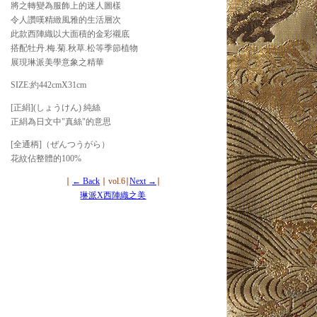
將之轉變為服飾上的迷人圖樣
令人讚嘆精緻風雅的生活層次
此款西陣織以大面積的金彩襯底
搭配牡丹.梅.菊.秋草.松等季節植物
展現琳派美學意象之精華
SIZE:約442cmX31cm
[正絹](しょうけん) 純絲
正絹為日文中"真絲"的意思
[全通柄]（ぜんつうがら）
花紋佔整體的100%
∣
← Back
∣ vol.6∣
Next →
∣
琳派X西陣織之美