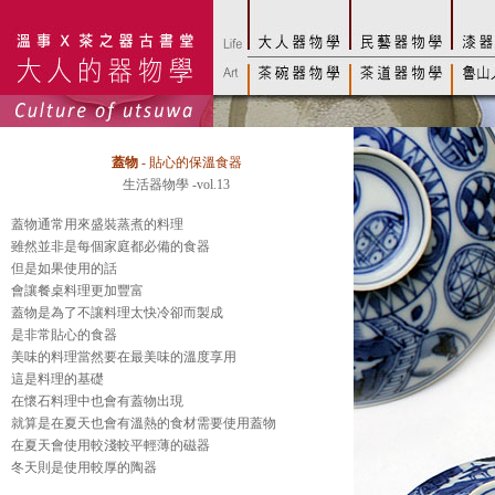
蓋物
-
貼心的保溫食器
生活器物學 -vol.13
蓋物通常用來盛裝蒸煮的料理
雖然並非是每個家庭都必備的食器
但是如果使用的話
會讓餐桌料理更加豐富
蓋物是為了不讓料理太快冷卻而製成
是非常貼心的食器
美味的料理當然要在最美味的溫度享用
這是料理的基礎
在懷石料理中也會有蓋物出現
就算是在夏天也會有溫熱的食材需要使用蓋物
在夏天會使用較淺較平輕薄的磁器
冬天則是使用較厚的陶器