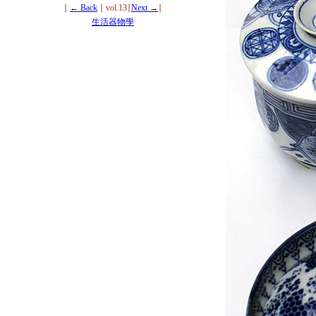
∣
← Back
∣ vol.13∣
Next →
∣
生活器物學