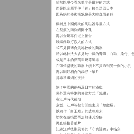
雖然以現今看來並非是最好的方式
而是以金屬零件「鋦」接合送回日本
因為鋦的修復樣貌像是大蝗蟲而命銘
鋦補是中國傳統的陶磁器修復方式
在裂痕的兩側鑽開小孔
再以金屬零件嵌上接合
以鐵鎚敲打嵌入的方式
並不見得適合質地較軟的陶器
所以此技法大多見於中國的青磁、白磁、染付、
或是日本的伊萬里燒等磁器
在薄但堅硬的磁器上鑽上不貫通到另一側的小孔
再以剛好相合的鋦嵌上破片
是非常纖細的技法
除了中國的鋦補及日本的漆繼
另外還有特別的修復方式「燒繼」
在江戶時代後期
京坂、江戶等都市開始出現「燒繼屋」
以稱作「白玉粉」的玻璃粉末
塗抹在破損面再加熱使其熔解
再直接接著破片
記錄江戶後期風俗的「守貞謾稿」中描寫