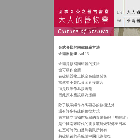
各式各樣的陶磁修繕方法
金繼器物學 -vol.13
金繼是修補陶磁器的技法
也可稱作金膳
在破損器物上以金色線條裝飾
當然並不是以黃金直接黏合
而是以漆作為接著劑
因此原本應該稱為漆繼
除了以漆繼作為陶磁器的修復法外
還有許多特殊的修復方式
東京國立博物館所藏的青磁茶碗「馬蝗絆」
是中國南宋時代的龍泉窯所燒製傳至日本
在室町時代由足利義政所持有
將破損後的茶碗請中國代為修復