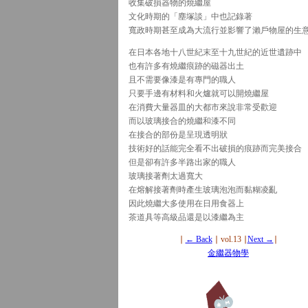
收集破損器物的燒繼屋
文化時期的「塵塚談」中也記錄著
寬政時期甚至成為大流行並影響了瀨戶物屋的生
在日本各地十八世紀末至十九世紀的近世遺跡中
也有許多有燒繼痕跡的磁器出土
且不需要像漆是有專門的職人
只要手邊有材料和火爐就可以開燒繼屋
在消費大量器皿的大都市來說非常受歡迎
而以玻璃接合的燒繼和漆不同
在接合的部份是呈現透明狀
技術好的話能完全看不出破損的痕跡而完美接合
但是卻有許多半路出家的職人
玻璃接著劑太過寬大
在熔解接著劑時產生玻璃泡泡而黏糊凌亂
因此燒繼大多使用在日用食器上
茶道具等高級品還是以漆繼為主
∣
← Back
∣ vol.13 ∣
Next →
∣
金繼器物學