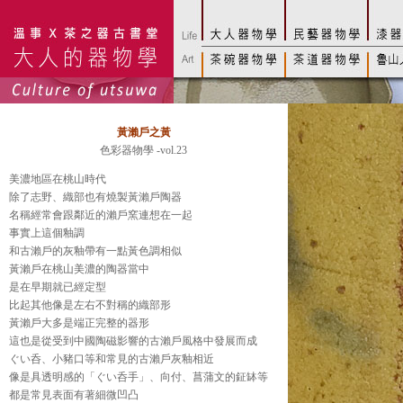
黃瀨戶之黃
色彩器物學 -vol.23
美濃地區在桃山時代
除了志野、織部也有燒製黃瀨戶陶器
名稱經常會跟鄰近的瀨戶窯連想在一起
事實上這個釉調
和古瀨戶的灰釉帶有一點黃色調相似
黃瀨戶在桃山美濃的陶器當中
是在早期就已經定型
比起其他像是左右不對稱的織部形
黃瀨戶大多是端正完整的器形
這也是從受到中國陶磁影響的古瀨戶風格中發展而成
ぐい呑、小豬口等和常見的古瀨戶灰釉相近
像是具透明感的「ぐい呑手」、向付、菖蒲文的鉦缽等
都是常見表面有著細微凹凸