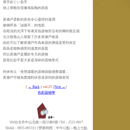
厚手的ぐい呑手
掛上厚釉呈現像海鼠釉的表面
黃瀨戶柔軟的黃色令心靈得到溫潤
被稱呼為「油揚手」的地肌
在暗淡的光澤下有著其他器物所沒有的獨特親近感
北大路魯山人燒製了許多黃瀨戶食器
由此可以了解黃瀨戶作為食器的價值是受到肯定
因為是能夠感受到溫度的器皿
所以黃瀨戶是屬於冬天的器物
器形比起平皿大多是深缽的器物形式
利休有云「使用溫暖的器物就能感覺溫暖」
黃瀨戶可稱為實踐利休茶道原則的器物表現
∣
← Back
∣ vol.23 ∣
Next →
∣
色彩器物學
104台北市中山北路一段33巷6號 ∣ Tel：2521-6917
Mobil：0935-991315 ∣
營業時間：中午12點～晚上七點