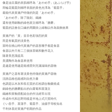
像是油豆腐的表肌稱呼為「あやめ手」(あぶらげ手)
而輪花菊皿則稱呼表面的黃色光澤為「菊皿手」
最能代表黃瀨戶特徵的則是「あやめ手」
「あやめ手」除了陰刻、鐵繪
還有使用銅釉的綠色斑文稱呼為「膽礬」
菊皿的話會在口緣的周圍掛上綠釉以作為裝飾效果
黃瀨戶的「黃」並非色彩強烈的黃
而是有氣質的淡黃色
當時在桃山時代黃瀨戶的器形幾乎都是食器
食器以外只有二三個抹茶碗和數件花入
隨著美意識提高
美濃陶作為食器來使用
是越是使用越是能感受到充滿滋味的器物
黃瀨戶之器有著淡黃色特徵的黃瀨戶器物
沈靜品格也能感到自然力量
色調是以木灰和長石質的石粉調合釉藥燒成
銅綠色的膽礬點出的白蘿蔔和菖蒲文
鐵繪和黃釉搭配組合的作法經常出現
作成年代和志野同樣是半地上式穴窯時代
ぐい呑手、菖蒲手、菊皿手、油揚手等較知名
千利休喜好黃瀨戶初期的作品