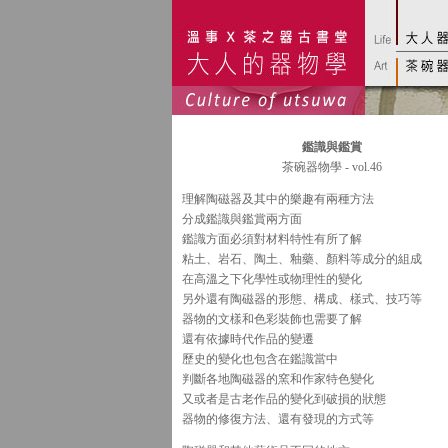
鑑識與鑑賞
茶碗器物學 - vol.46
理解陶磁器及其中的樂趣有兩種方法
分成鑑識與鑑賞兩方面
鑑識方面必須對材料特性有所了解
粘土、岩石、陶土、釉藥、顏料等成分的組成
在高溫之下化學性或物理性的變化
另外還有陶磁器的形態、構成、樣式、技巧等
器物的文樣和色彩裝飾也需要了解
還有依據時代作品的變遷
歷史的變化也包含在鑑識當中
判斷各地陶磁器的窯和作家特色變化
又或者是古老作品的變化到破損的狀態
器物的修復方法、還有發現的方式等