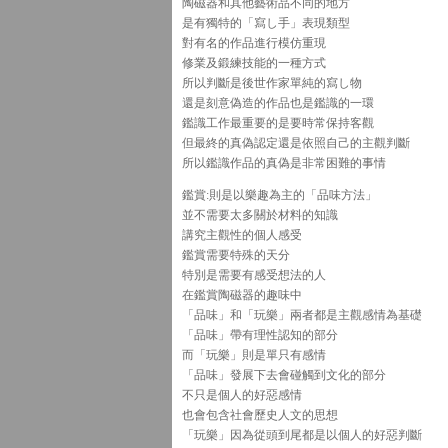
陶磁器和其他藝術品不同的地方
是有獨特的「寫し手」表現類型
對有名的作品進行模仿重現
修業及鍛練技能的一種方式
所以判斷是後世作家單純的寫し物
還是刻意偽造的作品也是鑑識的一環
鑑識工作最重要的是要時常保持客觀
但最終的真偽認定還是依照自己的主觀判斷
所以鑑識作品的真偽是非常困難的事情
鑑賞:則是以樂趣為主的「品味方法」
並不需要太多關於材料的知識
講究主觀性的個人感受
鑑賞需要特殊的天分
特別是需要有感受想法的人
在鑑賞陶磁器的趣味中
「品味」和「玩樂」兩者都是主觀感情為基礎
「品味」帶有理性認知的部分
而「玩樂」則是單只有感情
「品味」發展下去會碰觸到文化的部分
不只是個人的好惡感情
也會包含社會歷史人文的思想
「玩樂」因為從頭到尾都是以個人的好惡判斷