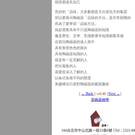
很容易迷失自己
良好的「品味」大多數都是天分或先天的氣質
所以要展示陶磁器「品味的方法」是非常因難的
而為了要學習「品味方法」
就必需要具有不只是陶磁器的知識
像是歷史、文學、常識教養等知識都要具備
在賞玩陶磁器的達人當中
具有形形色色的面向
具有陶磁器知識的人
或是有一定見解的人
把玩蒐集的人
喜愛並深入了解的人
以各式各樣不同的態度
來建構自己面對陶磁器的鑑賞趣味
∣
← Back
∣ vol.46 ∣
Next →
∣
茶碗器物學
104台北市中山北路一段33巷6號 ∣ Tel：2521-69