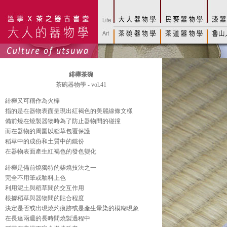
緋櫸茶碗
茶碗器物學 - vol.41
緋櫸又可稱作為火櫸
指的是在器物表面呈現出紅褐色的美麗線條文樣
備前燒在燒製器物時為了防止器物間的碰撞
而在器物的周圍以稻草包覆保護
稻草中的成份和土質中的鐵份
在器物表面產生紅褐色的發色變化
緋櫸是備前燒獨特的柴燒技法之一
完全不用筆或釉料上色
利用泥土與稻草間的交互作用
根據稻草與器物間的貼合程度
決定是否或出現燒灼痕跡或是產生暈染的模糊現象
在長達兩週的長時間燒製過程中