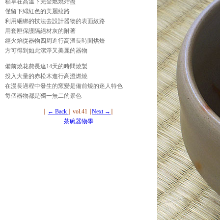
稻草在高溫下完全燃燒殆盡
僅留下緋紅色的美麗紋路
利用綑綁的技法去設計器物的表面紋路
用套匣保護隔絕材灰的附著
經火焰從器物四周進行高溫長時間烘焙
方可得到如此潔淨又美麗的器物
備前燒花費長達14天的時間燒製
投入大量的赤松木進行高溫燃燒
在漫長過程中發生的窯變是備前燒的迷人特色
每個器物都是獨一無二的景色
∣
← Back
∣ vol.41 ∣
Next →
∣
茶碗器物學