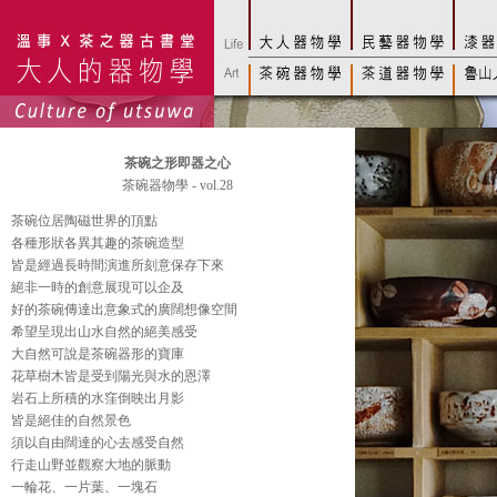
茶碗之形即器之心
茶碗器物學 - vol.28
茶碗位居陶磁世界的頂點
各種形狀各異其趣的茶碗造型
皆是經過長時間演進所刻意保存下來
絕非一時的創意展現可以企及
好的茶碗傳達出意象式的廣闊想像空間
希望呈現出山水自然的絕美感受
大自然可說是茶碗器形的寶庫
花草樹木皆是受到陽光與水的恩澤
岩石上所積的水窪倒映出月影
皆是絕佳的自然景色
須以自由闊達的心去感受自然
行走山野並觀察大地的脈動
一輪花、一片葉、一塊石