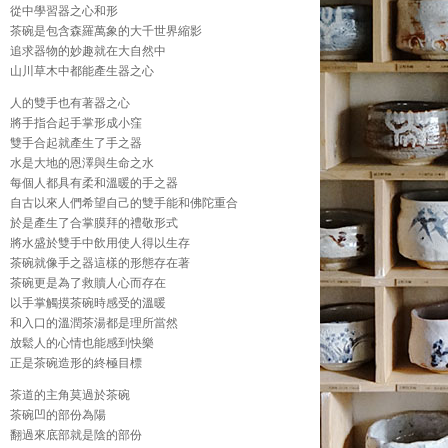
從中學習器之心和形
茶碗是包含森羅萬象的大千世界縮影
追求器物的妙趣就在大自然中
山川草木中都能產生器之心
人的雙手也有著器之心
將手指合起手掌形成小窪
雙手合起就產生了手之器
水是大地的恩澤與生命之水
每個人都具有柔和溫暖的手之器
自古以來人們希望自己的雙手能和佛陀重合
於是產生了合掌膜拜的禮敬形式
將水盛於雙手中飲用使人得以生存
茶碗就像手之器這樣的形態存在著
茶碗更是為了救贖人心而存在
以手掌觸摸茶碗時感受的溫暖
和入口的溫潤茶湯都是理所當然
放鬆人的心情也能感到快樂
正是茶碗造形的終極目標
茶道的主角莫過於茶碗
茶碗凹的部份為陽
翻過來底部就是陰的部份