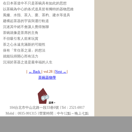
在日本茶道中不只是茶碗具有如此的思想
以茶碗為中心的各式道具皆有獨特的器物思維
風爐、水指、茶入、棗、茶杓、建水等道具
建構起茶器的宇宙與運行軌道
沉迷其中絕不會讓人覺得無聊
茶碗就像是茶席的主角
不但吸引客人前來玩賞
茶之心永遠充滿新的可能性
保有「常住茶之湯」的想法
就能玩得開心而有活力
沉溺於茶器之道是最幸福的人生
∣
← Back
∣ vol.28 ∣
Next →
∣
茶碗器物學
104台北市中山北路一段33巷6號 ∣ Tel：2521-6917
Mobil：0935-991315 ∣
營業時間：中午12點～晚上七點