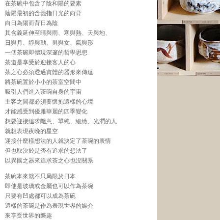
在茶碗中包含了陰和陽的要素
陰陽最初的含義指日光的向背
向日為陽而背日為陰
其含義延伸至晴與雨、寒與熱、天與地、
日與月、靜與動、男與女、氣與形
一個茶碗即體現深邃的哲學思想
茶道是享受於迎接客人的心
茶之心必須透過實體的器形來傳達
將茶碗置於小小的茶室空間中
吸引人們進入茶碗自身的宇宙
主客之間都必須要懷抱這樣的心境
才能感受到優雅華麗的四季變化
想要迎接追求隨意、單純、細緻、光潤的人
就想表現夜晚的星空
迎接什麼樣想法的人就決定了茶碗的表情
但也取決於是否有追求的想法了
以異國之器來追求茶之心也沒關系
茶碗本來就不只局限於日本
即使是玻璃或金屬也可以作為茶碗
只要有凹處都可以成為茶碗
這樣的茶碗是作為表現世界的媒介
來享受世界的樂趣