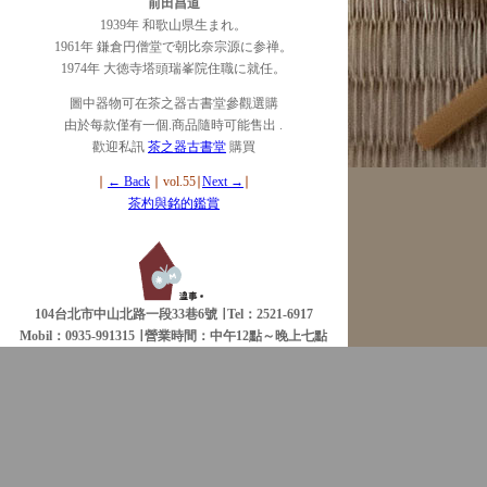
前田昌道
1939年 和歌山県生まれ。
1961年 鎌倉円僧堂で朝比奈宗源に参禅。
1974年 大徳寺塔頭瑞峯院住職に就任。
圖中器物可在茶之器古書堂參觀選購
由於每款僅有一個.商品隨時可能售出 .
歡迎私訊
茶之器古書堂
購買
∣
← Back
∣ vol.55∣
Next →
∣
茶杓與銘的鑑賞
104台北市中山北路一段33巷6號 ∣ Tel：2521-6917
Mobil：0935-991315 ∣
營業時間：中午12點～晚上七點