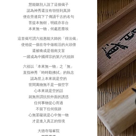
慧能聽別人說了這個偈子
認為神秀還沒有領悟到真諦
便在旁邊寫下了傳誦千古的名句
菩提本無樹，明鏡亦非台
本來無一物，何處惹塵埃
這首偈可謂六祖惠能大師的「得法偈」
使他從一個在寺中做粗活的火頭僧
還被喚成是嶺南文盲
一躍成為中國禪宗的第六代祖師
六祖以「本來無一物」之「無」
直指神秀「時時勤拂拭」的執念
認為世上本來就是空的
世間萬物無不是一個空字
心本來就是空的話
就無所謂抗拒外面的誘惑
任何事物從心而過
不留下任何痕跡
心無罣礙就是心中無一物
才是進入真正的悟境
大徳寺瑞峯院