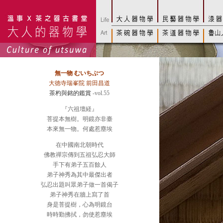
無一物 むいちぶつ
大徳寺瑞峯院 前田昌道
茶杓與銘的鑑賞
-vol.55
『六祖壇経』
菩提本無樹。明鏡亦非臺
本來無一物。何處惹塵埃
在中國南北朝時代
佛教禪宗傳到五祖弘忍大師
手下有弟子五百餘人
弟子神秀為其中最傑出者
弘忍出題叫眾弟子做一首偈子
弟子神秀在牆上寫了首
身是菩提樹，心為明鏡台
時時勤拂拭，勿使惹塵埃