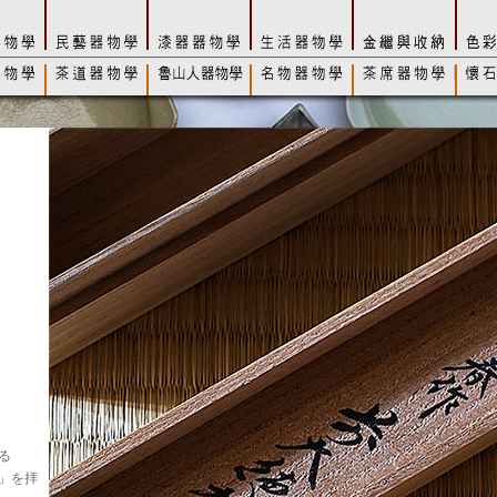
る
」を拝