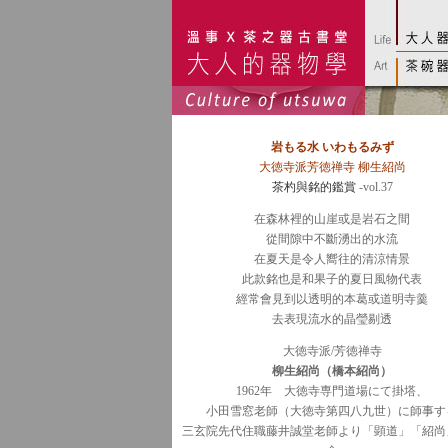
岩もる水 いわもるみず
大徳寺派芳徳禅寺 柳生紹尚
茶杓與銘的鑑賞
-vol.37
在森林裡的山崖或是岩石之間
從間隙中不斷湧出的水流
在夏天是令人嚮往的清涼情景
此款銘也是和果子的夏日風物代表
經常會見到以透明的本葛或道明寺羹
去表現流水的晶瑩剔透
大徳寺派/芳徳禅寺
柳生紹尚（橋本紹尚）
1962年 大徳寺専門道場にて掛塔、
小田雪窓老師（大徳寺第四八九世）に師事す
三玄院先代住職藤井誠堂老師より「顕道」「紹尚