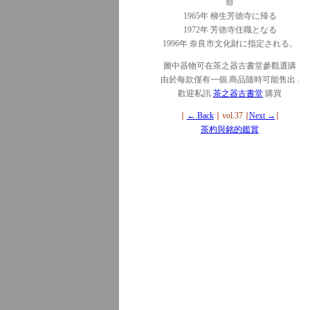
命
1965年 柳生芳徳寺に帰る
1972年 芳徳寺住職となる
1996年 奈良市文化財に指定される。
圖中器物可在茶之器古書堂參觀選購
由於每款僅有一個.商品隨時可能售出 .
歡迎私訊
茶之器古書堂
購買
∣
← Back
∣ vol.37 ∣
Next →
∣
茶杓與銘的鑑賞