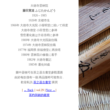
大徳寺雲林院
藤田寛道 ふじたかんどう
1926～1985
1926年 京都市生
1966年 大徳寺大光院 小堀明堂に就いて得度
大徳寺僧堂 小田雪窓に参禅
雪窓遷化後は方谷浩明に参禅
1969年 大徳寺大光院副住職
1974年 大徳寺雲林院住職
1977年 福岡県 崇福僧堂に再掛塔
1980年 雲林院の修復に着手
1982年 大徳寺書記
1985年 遷化60歳
圖中器物可在茶之器古書堂參觀選購
由於每款僅有一個.商品隨時可能售出 .
歡迎私訊
茶之器古書堂
購買
∣
← Back
∣ vol.29 ∣
Next →
∣
茶杓與銘的鑑賞