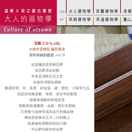
宝船 たからぶね
大徳寺雲林院 藤田寛道
茶杓與銘的鑑賞
-vol.29
起源據說是搭載惡夢
使惡夢漂走的船
本來是消除災厄之意
在後世演變為寶船
載著財寶、米、珠寶、砂金袋、鍵、隱笠、小槌等七品
或是其他像是貘、海老、若松等的船隻
裝載著滿船的幸福富貴
寶船因裝滿珊瑚・金銀・寶石等寶物
又搭載七福神而成為流行的緣起物
傳統習俗會在正月二日的晚上
枕著繪有寶船的枕頭入睡
可以夢到新年的吉夢