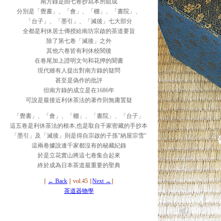
南方錄是由七卷抄寫本所組成
分別是「覺書」、「會」、「棚」、「書院」、
「台子」、「墨引」、「滅後」七大部分
全都是利休居士傳授給南坊宗啟的茶道要旨
除了第七卷「滅後」之外
其他六卷皆有利休校閱後
在卷尾加上證明文句和花押的聞書
現代雖有人提出對南方錄的疑問
甚至是偽作的批評
但南方錄的成立是在1686年
可說是最接近利休茶法的著作則無庸置疑
「覺書」、「會」、「棚」、「書院」、「台子」
這五卷是利休茶法的根本,也是取自千家密藏的手抄本
「墨引」及「滅後」則是得自宗啟的子孫"納屋宗雪"
這兩卷據說連千家都沒有的秘藏紀錄
於是立花實山將這七卷集合起來
終於成為日本茶道最重要的聖典
∣
← Back
∣ vol.45 ∣
Next →
∣
茶道器物學