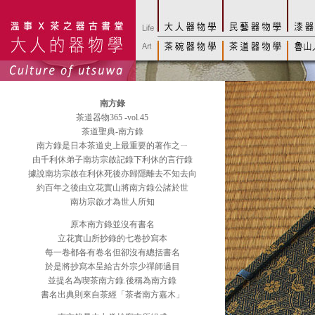
南方錄
茶道器物365 -vol.45
茶道聖典-南方錄
南方錄是日本茶道史上最重要的著作之ㄧ
由千利休弟子南坊宗啟記錄下利休的言行錄
據說南坊宗啟在利休死後亦歸隱離去不知去向
約百年之後由立花實山將南方錄公諸於世
南坊宗啟才為世人所知
原本南方錄並沒有書名
立花實山所抄錄的七卷抄寫本
每一卷都各有卷名但卻沒有總括書名
於是將抄寫本呈給古外宗少禪師過目
並提名為喫茶南方錄.後稱為南方錄
書名出典則來自茶經「茶者南方嘉木」