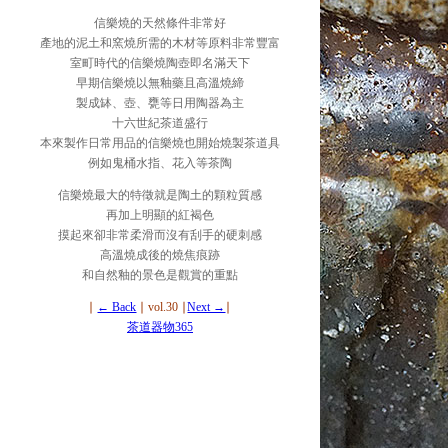
信樂燒的天然條件非常好
產地的泥土和窯燒所需的木材等原料非常豐富
室町時代的信樂燒陶壺即名滿天下
早期信樂燒以無釉藥且高溫燒締
製成缽、壺、甕等日用陶器為主
十六世紀茶道盛行
本來製作日常用品的信樂燒也開始燒製茶道具
例如鬼桶水指、花入等茶陶
信樂燒最大的特徵就是陶土的顆粒質感
再加上明顯的紅褐色
摸起來卻非常柔滑而沒有刮手的硬刺感
高溫燒成後的燒焦痕跡
和自然釉的景色是觀賞的重點
∣
← Back
∣ vol.30 ∣
Next →
∣
茶道器物365