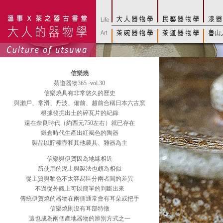
信樂燒
茶道器物365 -vol.30
信樂燒具有非常悠久的歷史
與瀨戶、常滑、丹波、備前、越前合稱日本六古窯
根據發掘出土的碎瓦片的紀錄
遠在奈良時代（約西元750左右）就已存在
鎌倉時代生產出紅褐色的陶器
製品以貯種壺和其他農具、雜器為主
信樂與伊賀因為地緣相近
所使用的泥土與製法也頗為相似
從土質與釉色不太容易區分兩者間的差異
不過從外觀上可以簡單的判斷出來
傳統伊賀燒的器物在兩側通常會有耳朵或把手
信樂燒則沒有耳部特徵
這也成為兩個產地器物的辨別方式之一