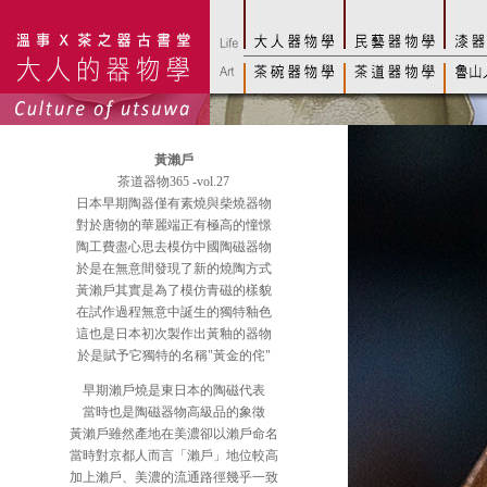
黃瀨戶
茶道器物365 -vol.27
日本早期陶器僅有素燒與柴燒器物
對於唐物的華麗端正有極高的憧憬
陶工費盡心思去模仿中國陶磁器物
於是在無意間發現了新的燒陶方式
黃瀨戶其實是為了模仿青磁的樣貌
在試作過程無意中誕生的獨特釉色
這也是日本初次製作出黃釉的器物
於是賦予它獨特的名稱"黃金的侘"
早期瀨戶燒是東日本的陶磁代表
當時也是陶磁器物高級品的象徵
黃瀨戶雖然產地在美濃卻以瀨戶命名
當時對京都人而言「瀨戶」地位較高
加上瀨戶、美濃的流通路徑幾乎一致