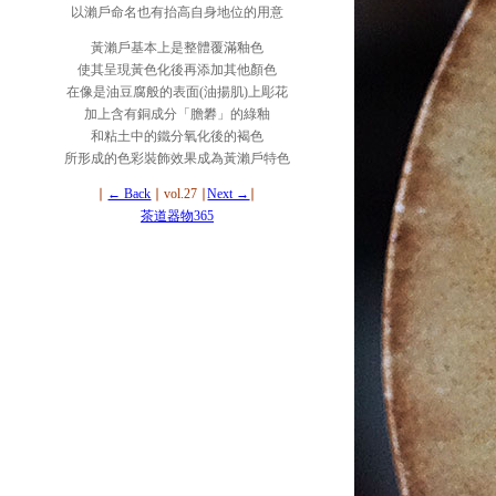
以瀨戶命名也有抬高自身地位的用意
黃瀨戶基本上是整體覆滿釉色
使其呈現黃色化後再添加其他顏色
在像是油豆腐般的表面(油揚肌)上彫花
加上含有銅成分「膽礬」的綠釉
和粘土中的鐵分氧化後的褐色
所形成的色彩裝飾效果成為黃瀨戶特色
∣
← Back
∣ vol.27 ∣
Next →
∣
茶道器物365