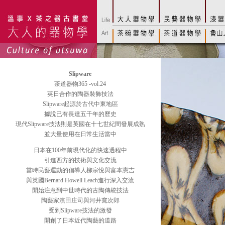
Slipware
茶道器物365 -vol.24
英日合作的陶器裝飾技法
Slipware起源於古代中東地區
據說已有長達五千年的歷史
現代Slipware技法則是英國在十七世紀間發展成熟
並大量使用在日常生活當中
日本在100年前現代化的快速過程中
引進西方的技術與文化交流
當時民藝運動的倡導人柳宗悅與富本憲吉
與英國Bernard Howell Leach進行深入交流
開始注意到中世時代的古陶傳統技法
陶藝家濱田庄司與河井寬次郎
受到Slipware技法的激發
開創了日本近代陶藝的道路