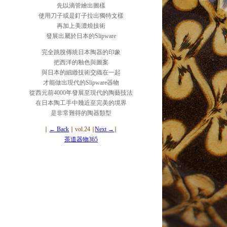
先以滴管繪出圖樣
使用刀子或是釘子拉出獨特文樣
再加上美濃燒技術
發展出屬於日本的Slipware
完全跳脫傳統日本陶器的印象
把西洋的釉色與圖案
與日本的細緻技術交織在一起
才能做出現代的Slipware器物
從西元前4000年發展至現代的陶藝技法
在日本陶工手中幾近至完美的境界
是非常難得的陶器類型
∣
← Back
∣ vol.24 ∣
Next →
∣
茶道器物365