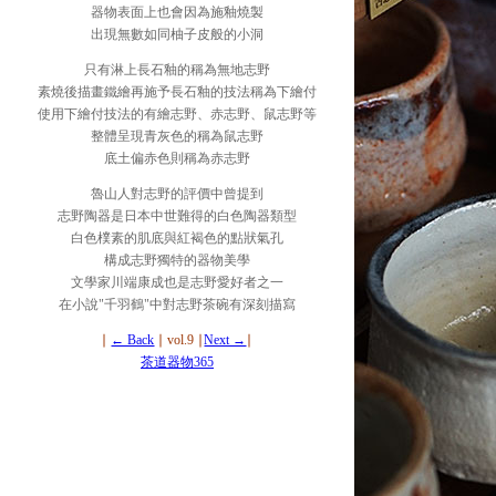
器物表面上也會因為施釉燒製
出現無數如同柚子皮般的小洞
只有淋上長石釉的稱為無地志野
素燒後描畫鐵繪再施予長石釉的技法稱為下繪付
使用下繪付技法的有繪志野、赤志野、鼠志野等
整體呈現青灰色的稱為鼠志野
底土偏赤色則稱為赤志野
魯山人對志野的評價中曾提到
志野陶器是日本中世難得的白色陶器類型
白色樸素的肌底與紅褐色的點狀氣孔
構成志野獨特的器物美學
文學家川端康成也是志野愛好者之一
在小說"千羽鶴"中對志野茶碗有深刻描寫
∣
← Back
∣ vol.9 ∣
Next →
∣
茶道器物365