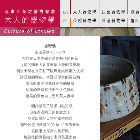
志野燒
茶道器物365 -vol.9
志野在日本陶磁史是劃時代的創新
之前的陶器大多在器物上雕刻或壓花
初次出現在長石釉下以氧化鐵繪畫的技術
淡雪般的釉色、半透明厚實的長石釉
表面肌膚充滿像針刺般的柚肌
釉藥的邊緣有絕美的火色變化
優美的景色自古受到茶人推崇
一開始是為了追求白磁質感
但在美濃陶工的創意之下
發展出屬於日本的獨特陶器
志野燒使用美濃的"百草土"製作器物
表面淋上厚厚的長石釉
燒製後因微量鐵份出現美麗火色