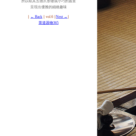
所以取其五德爪形做成小巧的蓋置
呈現出優雅的細緻趣味
∣
← Back
∣ vol.6 ∣
Next →
∣
茶道器物365