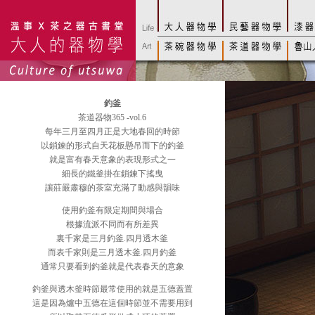
釣釜
茶道器物365 -vol.6
每年三月至四月正是大地春回的時節
以鎖鍊的形式自天花板懸吊而下的釣釜
就是富有春天意象的表現形式之一
細長的鐵釜掛在鎖鍊下搖曳
讓莊嚴肅穆的茶室充滿了動感與韻味
使用釣釜有限定期間與場合
根據流派不同而有所差異
裏千家是三月釣釜.四月透木釜
而表千家則是三月透木釜.四月釣釜
通常只要看到釣釜就是代表春天的意象
釣釜與透木釜時節最常使用的就是五德蓋置
這是因為爐中五德在這個時節並不需要用到