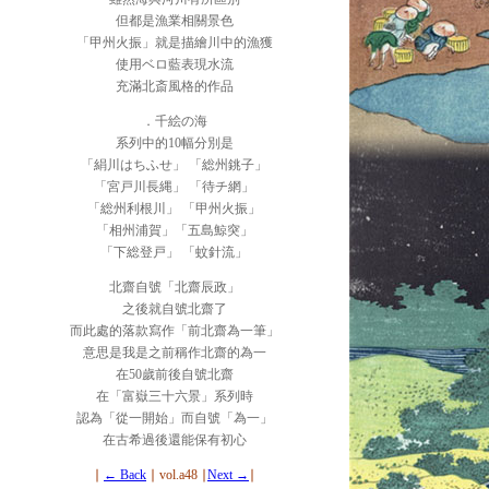
但都是漁業相關景色
「甲州火振」就是描繪川中的漁獲
使用ベロ藍表現水流
充滿北斎風格的作品
．千絵の海
系列中的10幅分別是
「絹川はちふせ」 「総州銚子」
「宮戸川長縄」 「待チ網」
「総州利根川」 「甲州火振」
「相州浦賀」「五島鯨突」
「下総登戸」 「蚊針流」
北齋自號「北齋辰政」
之後就自號北齋了
而此處的落款寫作「前北齋為一筆」
意思是我是之前稱作北齋的為一
在50歲前後自號北齋
在「富嶽三十六景」系列時
認為「從一開始」而自號「為一」
在古希過後還能保有初心
∣
← Back
∣ vol.a48 ∣
Next →
∣