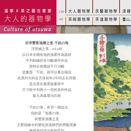
祈求豐富漁獲之意-千絵の海
浮世繪之美 - vol.a48
以日本全國各地的漁業作為題材
中判錦繪的全10幅連作作品
當時企画應該不只10幅
從畫題「千絵」就可以看出端倪
此系列大約在天保初年(1830)左右所製
是北斎在風景版畫當中
尺寸較中判再小一些的系列作品
版元為森屋治兵衛
「千絵の海」有另一個說法
指的是「智惠の海」
有豐富漁獲之意
主要描繪水的變化與漁師們的勞動景象
雖然海與河川有所區別