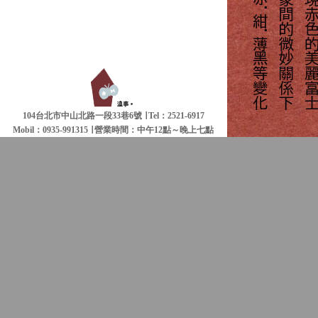
104台北市中山北路一段33巷6號 ∣ Tel：2521-6917
Mobil：0935-991315 ∣
營業時間：中午12點～晚上七點