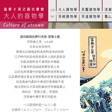
源自歐陸的夢幻色彩-普魯士藍
浮世繪之美 - vol.a40
日本在奈良時代
發展出以植物染料為布料染色的技術
江戶時代的染色技術基本上指的是藍染
但藍染顏料並不適用於木雕版
不像布料或絲線那麼容易上色
以往在肉筆畫中的藍色顏料使用青金石
以及磨碎後比青金石更鮮豔的群青色藍銅礦粉末
但這兩者均產於中東或印度價格不斐
無法用於以大眾為對象的浮世繪版畫上
因此在「普魯士藍」登場前
浮世繪中幾乎看不到藍色
ベロ藍指的是ベルリン藍
又稱作ベルリンブルー．プルシアンブルー