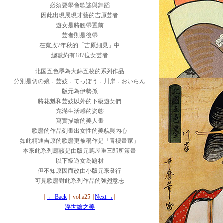
必須要學會歌謠與舞蹈
因此出現展現才藝的吉原芸者
遊女是將腰帶置前
芸者則是後帶
在寬政7年秋的「吉原細見」中
總數約有187位女芸者
北国五色墨為大錦五枚的系列作品
分別是切の娘．芸妓．てっぽう．川岸．おいらん
版元為伊勢孫
將花魁和芸妓以外的下級遊女們
充滿生活感的姿態
寫實描繪的美人畫
歌麿的作品刻畫出女性的美貌與內心
如此精通吉原的歌麿更被稱作是「青樓畫家」
本來此系列應該是由版元蔦屋重三郎所策畫
以下級遊女為題材
但不知原因而改由小版元來發行
可見歌麿對此系列作品的強烈意志
∣
← Back
∣ vol.a25 ∣
Next →
∣
浮世繪之美